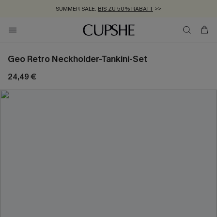
SUMMER SALE:
BIS ZU 50% RABATT
>>
ZUM NEWSLETTER:
KOSTENLOSER VERSAND AB 89 €
BIS ZU -20% EXTRA ERHALTEN
>>
>>
Geo Retro Neckholder-Tankini-Set
24,49 €