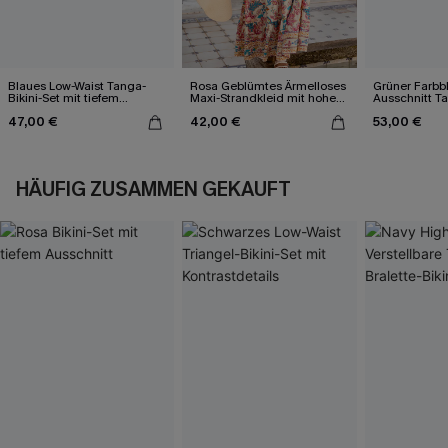
Blaues Low-Waist Tanga-
Rosa Geblümtes Ärmelloses
Grüner Farbbl
Bikini-Set mit tiefem
Maxi-Strandkleid mit hohem
Ausschnitt Ta
Ausschnitt
Ausschnitt
Kreuzträgern
47,00 €
42,00 €
53,00 €
HÄUFIG ZUSAMMEN GEKAUFT