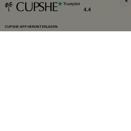
4.4
CUPSHE-APP HERUNTERLADEN
FOLGEN SIE UNS AUF
©2026 CUPSHE DEUTSCHLAND
Datenschutz
&
AGB
&
Zugänglichkeitserklärung
Cookie-Einstellungen