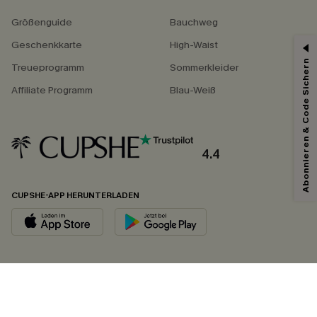
Größenguide
Bauchweg
Geschenkkarte
High-Waist
Abonnieren & Code Sichern
Treueprogramm
Sommerkleider
Affiliate Programm
Blau-Weiß
4.4
CUPSHE-APP HERUNTERLADEN
FOLGEN SIE UNS AUF