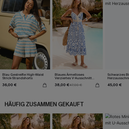
Blau Gestreifte High-Waist
Blaues Ärmelloses
Schwarzes Bik
Strick-Strandshorts
Verziertes V-Ausschnitt
Herzausschni
Midi-Trägerkleid
36,00 €
38,00 €
45,00 €
47,00 €
HÄUFIG ZUSAMMEN GEKAUFT