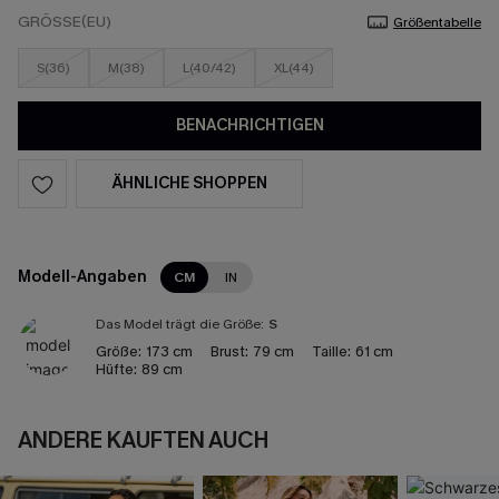
GRÖSSE(EU)
Größentabelle
S(36)
M(38)
L(40/42)
XL(44)
BENACHRICHTIGEN
ÄHNLICHE SHOPPEN
Modell-Angaben
CM
IN
Das Model trägt die Größe:
S
Größe:
173 cm
Brust:
79 cm
Taille:
61 cm
Hüfte:
89 cm
ANDERE KAUFTEN AUCH