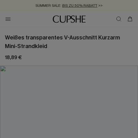
SUMMER SALE:
BIS ZU 50% RABATT
>>
ZUM NEWSLETTER:
KOSTENLOSER VERSAND AB 89 €
BIS ZU -20% EXTRA ERHALTEN
>>
>>
Weißes transparentes V-Ausschnitt Kurzarm
Mini-Strandkleid
18,89 €