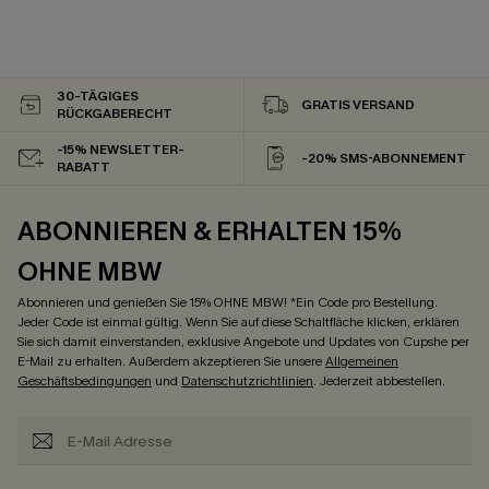
30-TÄGIGES
GRATIS VERSAND
RÜCKGABERECHT
-15% NEWSLETTER-
-20% SMS-ABONNEMENT
RABATT
ABONNIEREN & ERHALTEN 15%
OHNE MBW
Abonnieren und genießen Sie 15% OHNE MBW! *Ein Code pro Bestellung.
Jeder Code ist einmal gültig. Wenn Sie auf diese Schaltfläche klicken, erklären
Sie sich damit einverstanden, exklusive Angebote und Updates von Cupshe per
E-Mail zu erhalten. Außerdem akzeptieren Sie unsere
Allgemeinen
Geschäftsbedingungen
und
Datenschutzrichtlinien
. Jederzeit abbestellen.