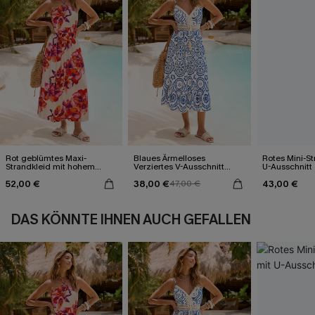
Rot geblümtes Maxi-
Blaues Ärmelloses
Rotes Mini-St
Strandkleid mit hohem
Verziertes V-Ausschnitt
U-Ausschnitt
Ausschnitt
Midi-Trägerkleid
52,00 €
38,00 €
43,00 €
47,00 €
DAS KÖNNTE IHNEN AUCH GEFALLEN