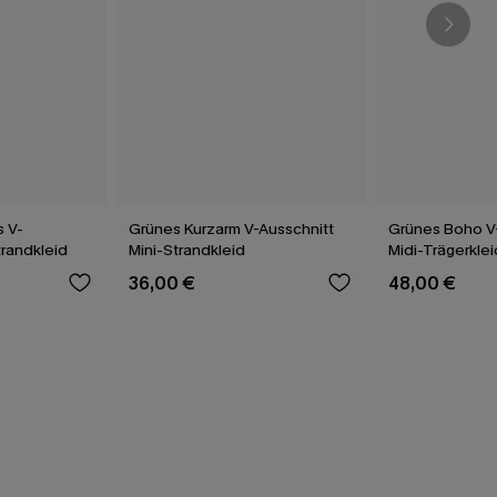
 V-
Grünes Kurzarm V-Ausschnitt
Grünes Boho V
trandkleid
Mini-Strandkleid
Midi-Trägerkle
36,00 €
48,00 €