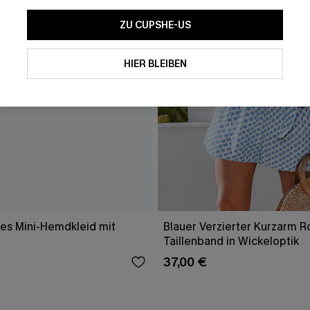
ZU CUPSHE-US
HIER BLEIBEN
tes Mini-Hemdkleid mit
Blauer Verzierter Kurzarm 
Taillenband in Wickeloptik
37,00 €