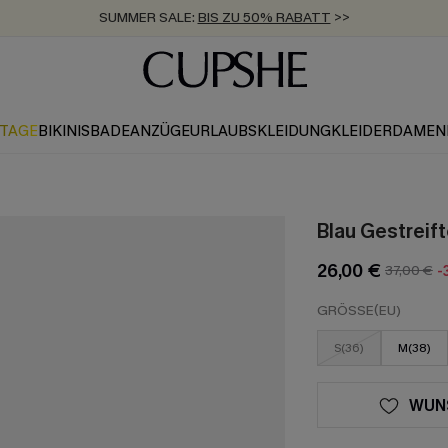
SUMMER SALE:
BIS ZU 50% RABATT
>>
ZUM NEWSLETTER:
KOSTENLOSER VERSAND AB 89 €
BIS ZU -20% EXTRA ERHALTEN
>>
>>
KTAGE
BIKINIS
BADEANZÜGE
URLAUBSKLEIDUNG
KLEIDER
DAMEN
Blau Gestreif
26,00 €
37,00 €
-
GRÖSSE(EU)
S(36)
M(38)
WUN