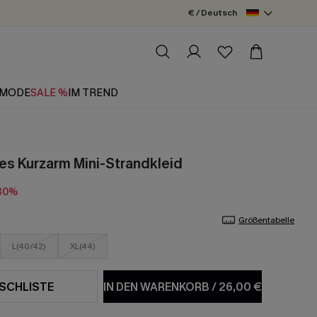
€ / Deutsch
MODE
SALE %
IM TREND
tes Kurzarm Mini-Strandkleid
30%
Größentabelle
L(40/42)
XL(44)
SCHLISTE
IN DEN WARENKORB
/
26,00 €