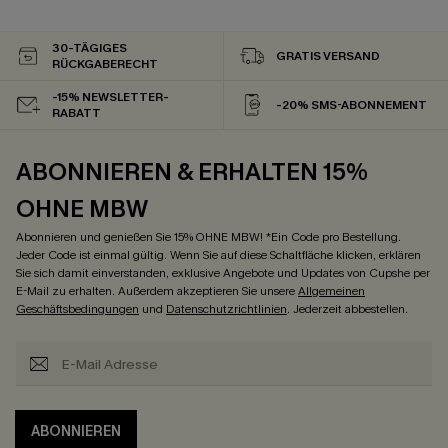
30-TÄGIGES
GRATIS VERSAND
RÜCKGABERECHT
-15% NEWSLETTER-
-20% SMS-ABONNEMENT
RABATT
ABONNIEREN & ERHALTEN 15%
OHNE MBW
Abonnieren und genießen Sie 15% OHNE MBW! *Ein Code pro Bestellung.
Jeder Code ist einmal gültig. Wenn Sie auf diese Schaltfläche klicken, erklären
Sie sich damit einverstanden, exklusive Angebote und Updates von Cupshe per
E-Mail zu erhalten. Außerdem akzeptieren Sie unsere
Allgemeinen
Geschäftsbedingungen
und
Datenschutzrichtlinien
. Jederzeit abbestellen.
ABONNIEREN