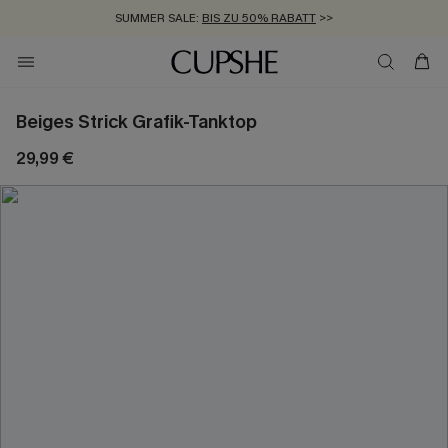
SUMMER SALE:
BIS ZU 50% RABATT
>>
ZUM NEWSLETTER:
KOSTENLOSER VERSAND AB 89 €
BIS ZU -20% EXTRA ERHALTEN
>>
>>
Beiges Strick Grafik-Tanktop
29,99 €