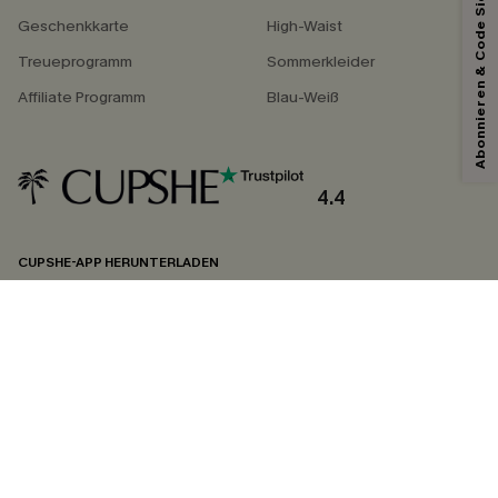
Abonnieren & Code Sichern
Geschenkkarte
High-Waist
Treueprogramm
Sommerkleider
Affiliate Programm
Blau-Weiß
4.4
CUPSHE-APP HERUNTERLADEN
FOLGEN SIE UNS AUF