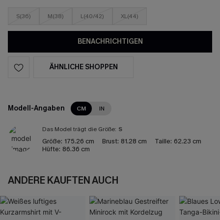
S(36)
M(38)
L(40/42)
XL(44)
BENACHRICHTIGEN
ÄHNLICHE SHOPPEN
Modell-Angaben
CM
IN
Das Model trägt die Größe:
S
Größe:
175.26 cm
Brust:
81.28 cm
Taille:
62.23 cm
Hüfte:
86.36 cm
ANDERE KAUFTEN AUCH