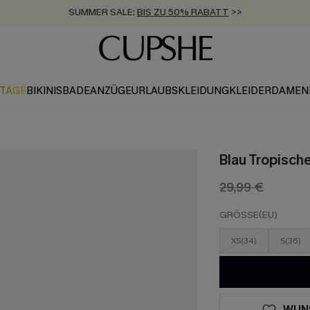
SUMMER SALE:
BIS ZU 50% RABATT
>>
ZUM NEWSLETTER:
KOSTENLOSER VERSAND AB 89 €
BIS ZU -20% EXTRA ERHALTEN
>>
>>
KTAGE
BIKINIS
BADEANZÜGE
URLAUBSKLEIDUNG
KLEIDER
DAMEN
Blau Tropisch
29,99 €
GRÖSSE(EU)
XS(34)
S(36)
WUN