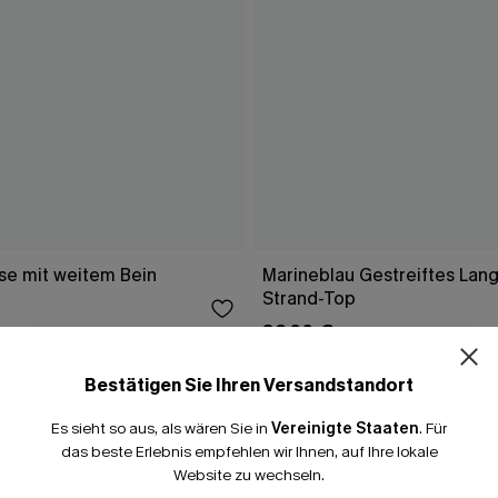
e mit weitem Bein
Marineblau Gestreiftes Lang
Strand-Top
39,00 €
Bestätigen Sie Ihren Versandstandort
Es sieht so aus, als wären Sie in
Vereinigte Staaten
.
Für
FALLEN
das beste Erlebnis empfehlen wir Ihnen, auf Ihre lokale
Website zu wechseln.