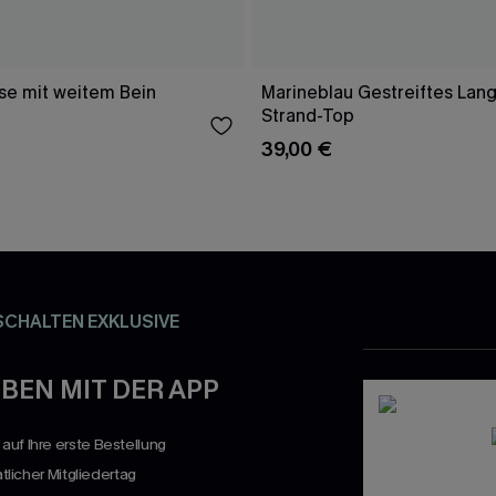
e mit weitem Bein
Marineblau Gestreiftes Lang
Strand-Top
39,00 €
SCHALTEN EXKLUSIVE
BEN MIT DER APP
uf Ihre erste Bestellung
atlicher Mitgliedertag