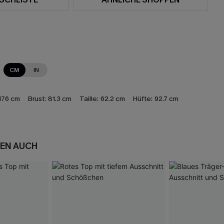
CM
IN
176 cm
Brust:
81.3 cm
Taille:
62.2 cm
Hüfte:
92.7 cm
EN AUCH