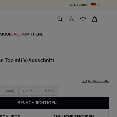
€ / Deutsch
MODE
SALE %
IM TREND
es Top mit V-Ausschnitt
Größentabelle
M(38)
L(40/42)
XL(44)
BENACHRICHTIGEN
SCHLISTE
ÄHNLICHE SHOPPEN