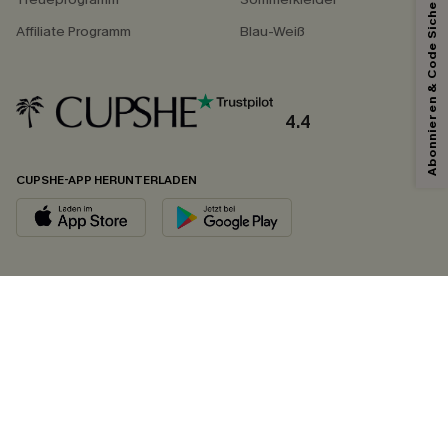
Abonnieren & Code Sichern
Affiliate Programm
Blau-Weiß
4.4
CUPSHE-APP HERUNTERLADEN
FOLGEN SIE UNS AUF
©2026 CUPSHE DEUTSCHLAND