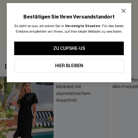
Seien Sie der Erste, der bewertet
Bestätigen Sie Ihren Versandstandort
300 Punkte für Ihre Bewertung!
Es sieht so aus, als wären Sie in
Vereinigte Staaten
.
Für das beste
Erlebnis empfehlen wir Ihnen, auf Ihre lokale Website zu wechseln.
BEWERTEN
ZU CUPSHE-US
DAS KÖNNTE IHNEN AUCH GEFALLEN
HIER BLEIBEN