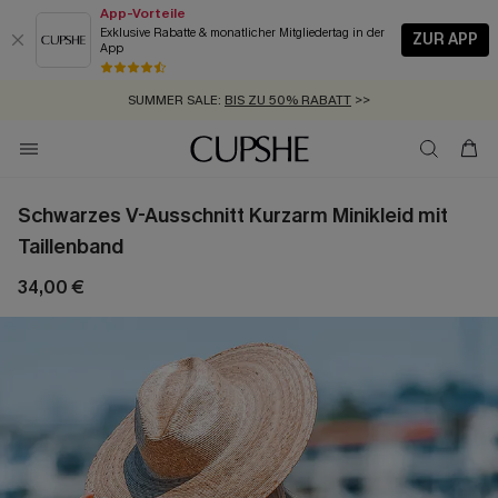
App-Vorteile
Exklusive Rabatte & monatlicher Mitgliedertag in der
ZUR APP
App
GRATIS MASSBAND MIT JEDEM SCHNELLVERSAND-ARTIKEL >>
SUMMER SALE:
BIS ZU 50% RABATT
>>
ZUM NEWSLETTER:
KOSTENLOSER VERSAND AB 89 €
BIS ZU -20% EXTRA ERHALTEN
>>
>>
Schwarzes V-Ausschnitt Kurzarm Minikleid mit
Taillenband
34,00 €