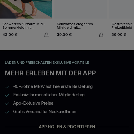
Schwarzes Kurzarm Midi-
Schwarzes elegantes
Gestreiftes K
Sommerkleid mit
Minikleid mit
Freizeitkleid
Rundhalsausschnitt
asymmetrischem
43,00 €
39,00 €
39,00 €
Ausschnitt
LADEN UND FREISCHALTEN EXKLUSIVE VORTEILE
MEHR ERLEBEN MIT DER APP
-10% ohne MBW auf Ihre erste Bestellung
Exklusiv: Ihr monatlicher Mitgliedertag
App-Exklusive Preise
Gratis Versand für NeukundInnen
APP HOLEN & PROFITIEREN