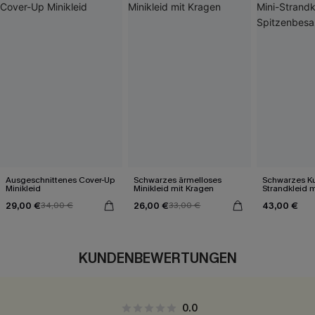
Ausgeschnittenes Cover-Up
Schwarzes ärmelloses
Schwarzes Ku
Minikleid
Minikleid mit Kragen
Strandkleid m
Spitzenbesa
29,00 €
26,00 €
43,00 €
34,00 €
33,00 €
KUNDENBEWERTUNGEN
0.0