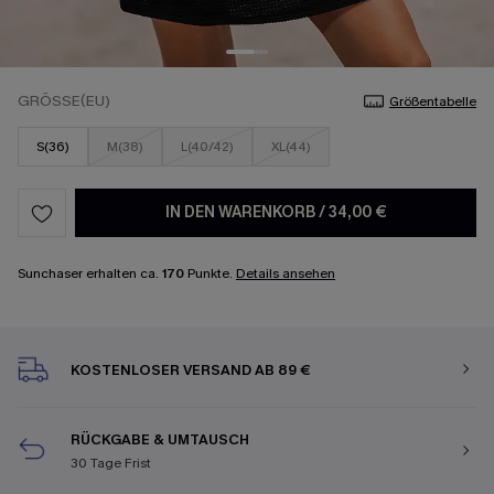
GRÖSSE(EU)
Größentabelle
S(36)
M(38)
L(40/42)
XL(44)
IN DEN WARENKORB
/
34,00 €
Sunchaser erhalten ca.
170
Punkte.
Details ansehen
KOSTENLOSER VERSAND AB 89 €
RÜCKGABE & UMTAUSCH
30 Tage Frist