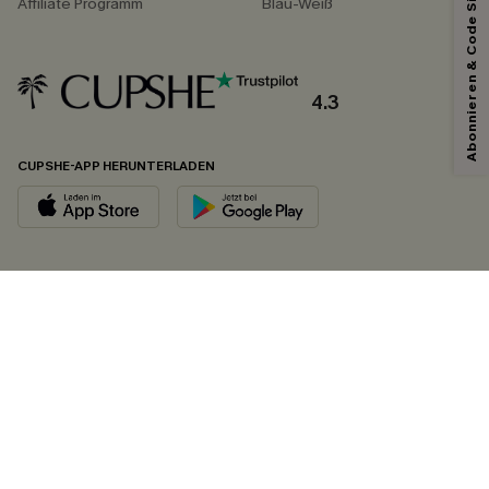
Abonnieren & Code Sichern
Affiliate Programm
Blau-Weiß
4.3
CUPSHE-APP HERUNTERLADEN
FOLGEN SIE UNS AUF
©2026 CUPSHE DEUTSCHLAND
Datenschutz
&
AGB
&
Zugänglichkeitserklärung
Cookie-Einstellungen