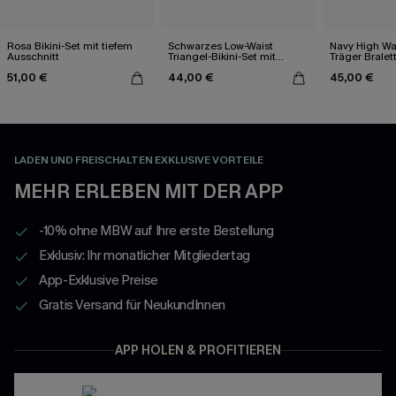
Rosa Bikini-Set mit tiefem
Schwarzes Low-Waist
Navy High Wai
Ausschnitt
Triangel-Bikini-Set mit
Träger Bralett
Kontrastdetails
51,00 €
44,00 €
45,00 €
LADEN UND FREISCHALTEN EXKLUSIVE VORTEILE
MEHR ERLEBEN MIT DER APP
-10% ohne MBW auf Ihre erste Bestellung
Exklusiv: Ihr monatlicher Mitgliedertag
App-Exklusive Preise
Gratis Versand für NeukundInnen
APP HOLEN & PROFITIEREN