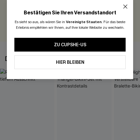
Seien Sie der Erste, der bewertet
Bestätigen Sie Ihren Versandstandort
300 Punkte für Ihre Bewertung!
Es sieht so aus, als wären Sie in
Vereinigte Staaten
.
Für das beste
BEWERTEN
Erlebnis empfehlen wir Ihnen, auf Ihre lokale Website zu wechseln.
ZU CUPSHE-US
DAS KÖNNTE IHNEN AUCH GEFALLEN
HIER BLEIBEN