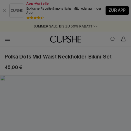
App-Vorteile
Exklusive Rabatte & monatlicher Mitgliedertag in der
ZUR APP
App
GRATIS MASSBAND MIT JEDEM SCHNELLVERSAND-ARTIKEL >>
SUMMER SALE:
BIS ZU 50% RABATT
>>
ZUM NEWSLETTER:
KOSTENLOSER VERSAND AB 89 €
BIS ZU -20% EXTRA ERHALTEN
>>
>>
Polka Dots Mid-Waist Neckholder-Bikini-Set
45,00 €