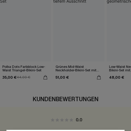
Polka Dots Farbblock Low-
Grünes Mid-Waist
Low-Waist Ne
Waist Triangel-Bikini-Set
Neckholder-Bikini-Set mit
Bikini-Set mit
tiefem Ausschnitt
geometrisch
35,00 €
51,00 €
48,00 €
44,00 €
KUNDENBEWERTUNGEN
0.0