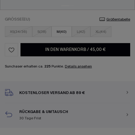
GRÖSSE(EU)
Größentabelle
XS(34/36)
S(38)
M(40)
L(42)
XL(44)
IN DEN WARENKORB
/
45,00 €
Sunchaser erhalten ca.
225
Punkte.
Details ansehen
KOSTENLOSER VERSAND AB 89 €
RÜCKGABE & UMTAUSCH
30 Tage Frist