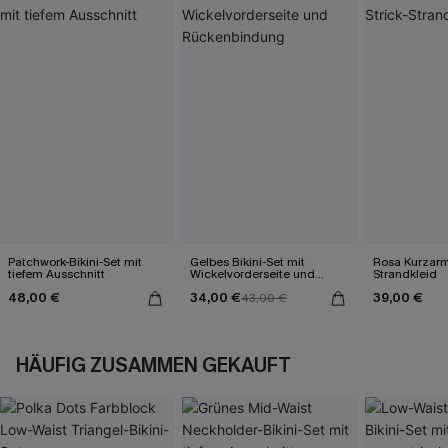
Patchwork-Bikini-Set mit
Gelbes Bikini-Set mit
Rosa Kurzarm 
tiefem Ausschnitt
Wickelvorderseite und
Strandkleid
Rückenbindung
48,00 €
34,00 €
39,00 €
43,00 €
HÄUFIG ZUSAMMEN GEKAUFT