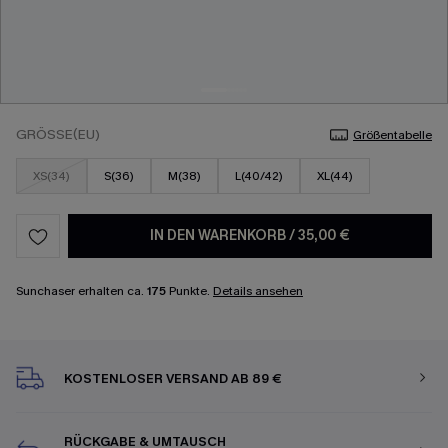
GRÖSSE(EU)
Größentabelle
XS(34)
S(36)
M(38)
L(40/42)
XL(44)
IN DEN WARENKORB
/
35,00 €
Sunchaser erhalten ca.
175
Punkte.
Details ansehen
KOSTENLOSER VERSAND AB 89 €
RÜCKGABE & UMTAUSCH