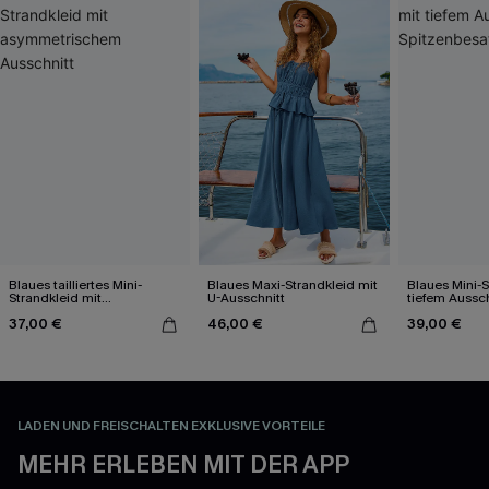
Blaues tailliertes Mini-
Blaues Maxi-Strandkleid mit
Blaues Mini-S
Strandkleid mit
U-Ausschnitt
tiefem Aussc
asymmetrischem
Spitzenbesat
37,00 €
46,00 €
39,00 €
Ausschnitt
LADEN UND FREISCHALTEN EXKLUSIVE VORTEILE
MEHR ERLEBEN MIT DER APP