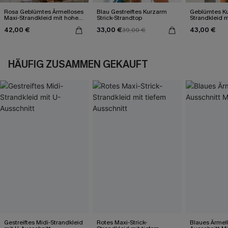
Rosa Geblümtes Ärmelloses
Blau Gestreiftes Kurzarm
Geblümtes Ku
Maxi-Strandkleid mit hohem
Strick-Strandtop
Strandkleid m
Ausschnitt
Ausschnitt
42,00 €
33,00 €
43,00 €
39,00 €
HÄUFIG ZUSAMMEN GEKAUFT
Gestreiftes Midi-Strandkleid
Rotes Maxi-Strick-
Blaues Ärmel