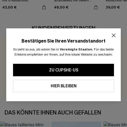
mit U-Ausschnitt
Strandkleid mit tiefem
Ausschnitt Mi
Ausschnitt
43,00 €
48,00 €
39,00 €
KUNDENBEWERTUNGEN
Bestätigen Sie Ihren Versandstandort
0.0
Es sieht so aus, als wären Sie in
Vereinigte Staaten
.
Für das beste
Erlebnis empfehlen wir Ihnen, auf Ihre lokale Website zu wechseln.
Seien Sie der Erste, der bewertet
ZU CUPSHE-US
300 Punkte für Ihre Bewertung!
BEWERTEN
HIER BLEIBEN
DAS KÖNNTE IHNEN AUCH GEFALLEN