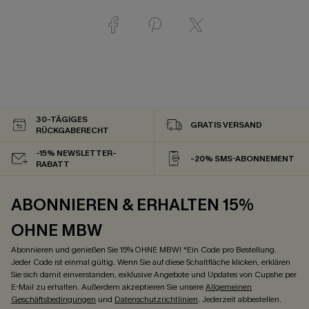
30-TÄGIGES
GRATIS VERSAND
RÜCKGABERECHT
-15% NEWSLETTER-
-20% SMS-ABONNEMENT
RABATT
ABONNIEREN & ERHALTEN 15%
OHNE MBW
Abonnieren und genießen Sie 15% OHNE MBW! *Ein Code pro Bestellung.
Jeder Code ist einmal gültig. Wenn Sie auf diese Schaltfläche klicken, erklären
Sie sich damit einverstanden, exklusive Angebote und Updates von Cupshe per
E-Mail zu erhalten. Außerdem akzeptieren Sie unsere
Allgemeinen
Geschäftsbedingungen
und
Datenschutzrichtlinien
. Jederzeit abbestellen.