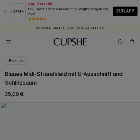
App-Vorteile
Exklusive Rabatte & monatlicher Mitgliedertag in der
ZUR APP
App
GRATIS MASSBAND MIT JEDEM SCHNELLVERSAND-ARTIKEL >>
SUMMER SALE:
BIS ZU 50% RABATT
>>
ZUM NEWSLETTER:
KOSTENLOSER VERSAND AB 89 €
BIS ZU -20% EXTRA ERHALTEN
>>
>>
Festlich
Blaues Midi-Strandkleid mit U-Ausschnitt und
Schlitzsaum
35,00 €