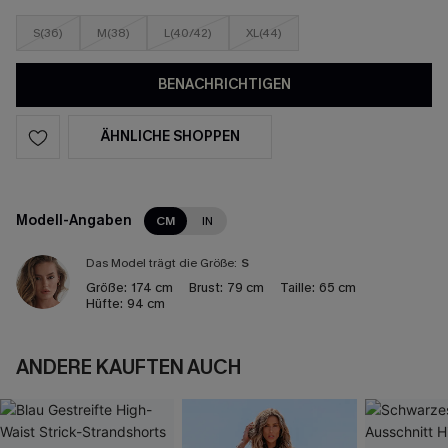
S(36)
M(38)
L(40/42)
XL(44)
BENACHRICHTIGEN
ÄHNLICHE SHOPPEN
Modell-Angaben
CM
IN
Das Model trägt die Größe:
S
Größe:
174 cm
Brust:
79 cm
Taille:
65 cm
Hüfte:
94 cm
ANDERE KAUFTEN AUCH