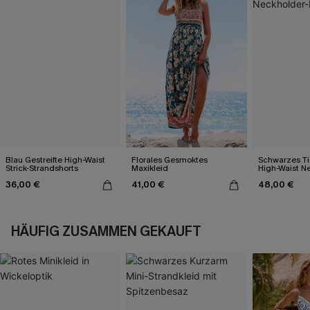
Blau Gestreifte High-Waist
Florales Gesmoktes
Schwarzes Ti
Strick-Strandshorts
Maxikleid
High-Waist N
Bikini-Set
36,00 €
41,00 €
48,00 €
HÄUFIG ZUSAMMEN GEKAUFT