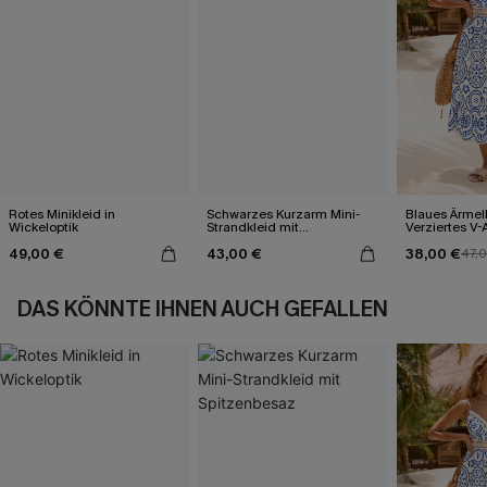
Rotes Minikleid in
Schwarzes Kurzarm Mini-
Blaues Ärmel
Wickeloptik
Strandkleid mit
Verziertes V-
Spitzenbesaz
Midi-Trägerkl
49,00 €
43,00 €
38,00 €
47,
DAS KÖNNTE IHNEN AUCH GEFALLEN