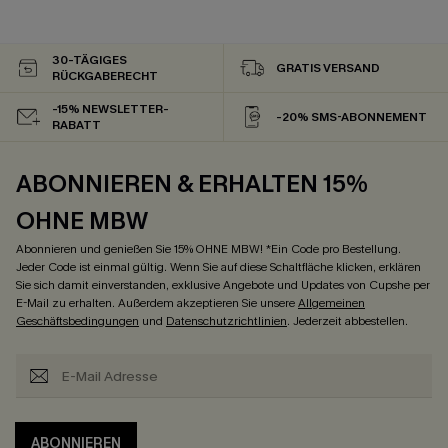
30-TÄGIGES
GRATIS VERSAND
RÜCKGABERECHT
-15% NEWSLETTER-
-20% SMS-ABONNEMENT
RABATT
ABONNIEREN & ERHALTEN 15%
OHNE MBW
Abonnieren und genießen Sie 15% OHNE MBW! *Ein Code pro Bestellung.
Jeder Code ist einmal gültig. Wenn Sie auf diese Schaltfläche klicken, erklären
Sie sich damit einverstanden, exklusive Angebote und Updates von Cupshe per
E-Mail zu erhalten. Außerdem akzeptieren Sie unsere
Allgemeinen
Geschäftsbedingungen
und
Datenschutzrichtlinien
. Jederzeit abbestellen.
ABONNIEREN