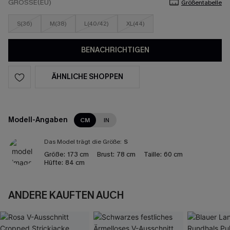
GRÖSSE(EU)
Größentabelle
S(36)
M(38)
L(40/42)
XL(44)
BENACHRICHTIGEN
ÄHNLICHE SHOPPEN
Modell-Angaben
CM
IN
Das Model trägt die Größe:
S
Größe:
173 cm
Brust:
78 cm
Taille:
60 cm
Hüfte:
84 cm
ANDERE KAUFTEN AUCH