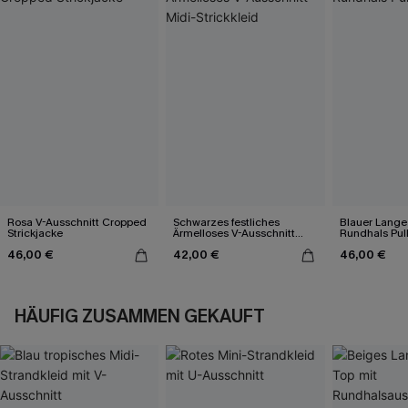
Rosa V-Ausschnitt Cropped
Schwarzes festliches
Blauer Lange
Strickjacke
Ärmelloses V-Ausschnitt
Rundhals Pul
Midi-Strickkleid
46,00 €
42,00 €
46,00 €
HÄUFIG ZUSAMMEN GEKAUFT