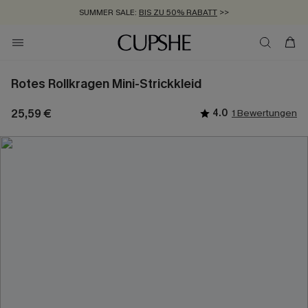
SUMMER SALE:
BIS ZU 50% RABATT
>>
ZUM NEWSLETTER:
KOSTENLOSER VERSAND AB 89 €
BIS ZU -20% EXTRA ERHALTEN
>>
>>
Rotes Rollkragen Mini-Strickkleid
25,59 €
4.0
1 Bewertungen