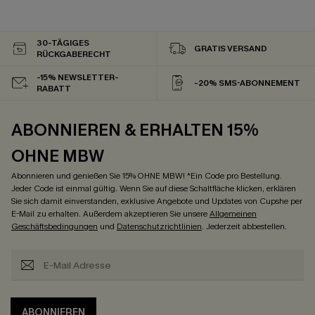
30-TÄGIGES
GRATIS VERSAND
RÜCKGABERECHT
-15% NEWSLETTER-
-20% SMS-ABONNEMENT
RABATT
ABONNIEREN & ERHALTEN 15%
OHNE MBW
Abonnieren und genießen Sie 15% OHNE MBW! *Ein Code pro Bestellung.
Jeder Code ist einmal gültig. Wenn Sie auf diese Schaltfläche klicken, erklären
Sie sich damit einverstanden, exklusive Angebote und Updates von Cupshe per
E-Mail zu erhalten. Außerdem akzeptieren Sie unsere
Allgemeinen
Geschäftsbedingungen
und
Datenschutzrichtlinien
. Jederzeit abbestellen.
ABONNIEREN