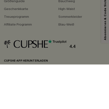
Abonnieren & Code Sichern
Größenguide
Bauchweg
Geschenkkarte
High-Waist
Treueprogramm
Sommerkleider
Affiliate Programm
Blau-Weiß
4.4
CUPSHE-APP HERUNTERLADEN
FOLGEN SIE UNS AUF