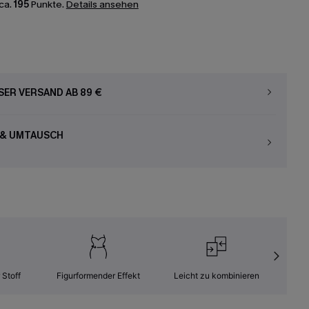
ca.
195
Punkte.
Details ansehen
ER VERSAND AB 89 €
 & UMTAUSCH
 Stoff
Figurformender Effekt
Leicht zu kombinieren
Kom