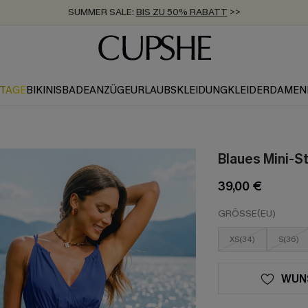
SUMMER SALE:
BIS ZU 50% RABATT
>>
ZUM NEWSLETTER:
KOSTENLOSER VERSAND AB 89 €
BIS ZU -20% EXTRA ERHALTEN
>>
>>
KTAGE
BIKINIS
BADEANZÜGE
URLAUBSKLEIDUNG
KLEIDER
DAMEN
Blaues Mini-St
39,00 €
GRÖSSE(EU)
XS(34)
S(36)
WUN