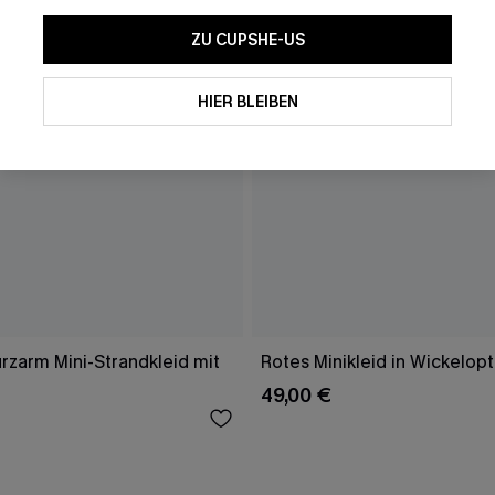
ZU CUPSHE-US
HIER BLEIBEN
rzarm Mini-Strandkleid mit
Rotes Minikleid in Wickelopt
49,00 €