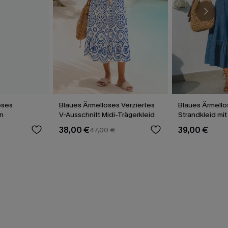
oses
Blaues Ärmelloses Verziertes
Blaues Ärmello
en
V-Ausschnitt Midi-Trägerkleid
Strandkleid mi
Ausschnitt
38,00 €
39,00 €
47,00 €