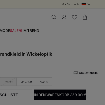
€ / Deutsch
MODE
SALE %
IM TREND
randkleid in Wickeloptik
Größentabelle
M(38)
L(40/42)
XL(44)
SCHLISTE
IN DEN WARENKORB
/
39,00 €