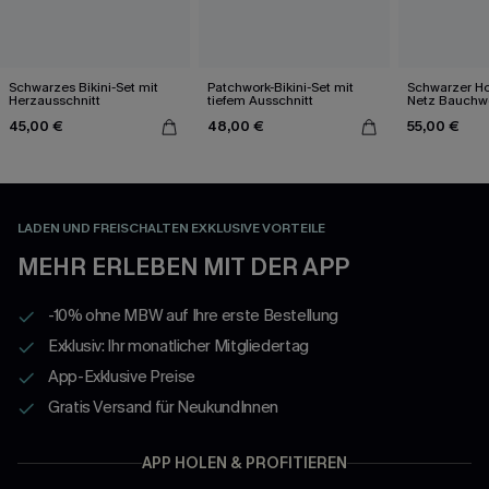
Schwarzes Bikini-Set mit
Patchwork-Bikini-Set mit
Schwarzer Ho
Herzausschnitt
tiefem Ausschnitt
Netz Bauchw
Badeanzug
45,00 €
48,00 €
55,00 €
LADEN UND FREISCHALTEN EXKLUSIVE VORTEILE
MEHR ERLEBEN MIT DER APP
-10% ohne MBW auf Ihre erste Bestellung
Exklusiv: Ihr monatlicher Mitgliedertag
App-Exklusive Preise
Gratis Versand für NeukundInnen
APP HOLEN & PROFITIEREN