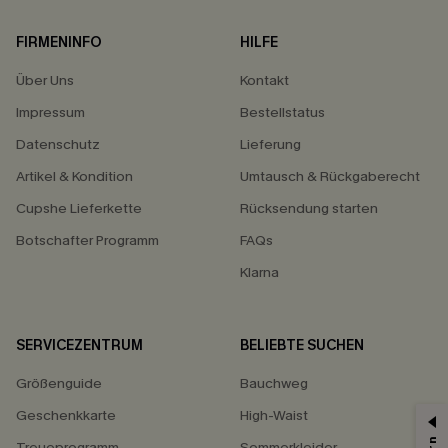
FIRMENINFO
HILFE
Über Uns
Kontakt
Impressum
Bestellstatus
Datenschutz
Lieferung
Artikel & Kondition
Umtausch & Rückgaberecht
Cupshe Lieferkette
Rücksendung starten
Botschafter Programm
FAQs
Klarna
SERVICEZENTRUM
BELIEBTE SUCHEN
Größenguide
Bauchweg
Geschenkkarte
High-Waist
Treueprogramm
Sommerkleider