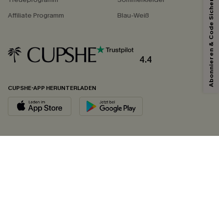
Abonnieren & Code Sichern
Affiliate Programm
Blau-Weiß
4.4
CUPSHE-APP HERUNTERLADEN
FOLGEN SIE UNS AUF
©2026 CUPSHE DEUTSCHLAND