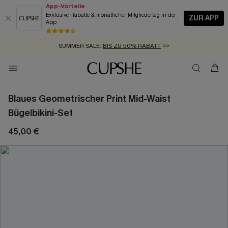
App-Vorteile
Exklusive Rabatte & monatlicher Mitgliedertag in der
ZUR APP
App
GRATIS MASSBAND MIT JEDEM SCHNELLVERSAND-ARTIKEL >>
SUMMER SALE:
BIS ZU 50% RABATT
>>
ZUM NEWSLETTER:
KOSTENLOSER VERSAND AB 89 €
BIS ZU -20% EXTRA ERHALTEN
>>
>>
Blaues Geometrischer Print Mid-Waist
Bügelbikini-Set
45,00 €