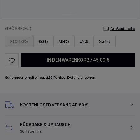
GRÖSSE(EU)
Größentabelle
XS(34/36)
S(38)
M(40)
L(42)
XL(44)
IN DEN WARENKORB
/
45,00 €
Sunchaser erhalten ca.
225
Punkte.
Details ansehen
KOSTENLOSER VERSAND AB 89 €
RÜCKGABE & UMTAUSCH
30 Tage Frist