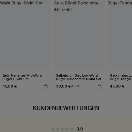
Grün Kariertes Mid-Waist
Salbeigrün Geo Low-Waist
Geblümtes L
Bügel-Bikini-Set
Bügel-Balconette-Bikini-Set
Bügel-Tanga-
45,00 €
38,00 €
45,00 €
47,00 €
KUNDENBEWERTUNGEN
0.0