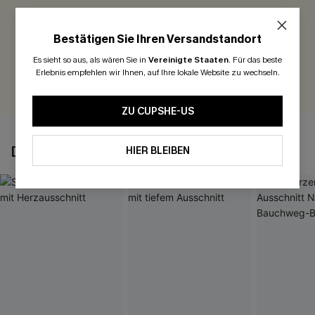
Seien Sie der Erste, der bewertet
Bestätigen Sie Ihren Versandstandort
300 Punkte für Ihre Bewertung!
Es sieht so aus, als wären Sie in
Vereinigte Staaten
.
Für das beste
Erlebnis empfehlen wir Ihnen, auf Ihre lokale Website zu wechseln.
BEWERTEN
ZU CUPSHE-US
DAS KÖNNTE IHNEN AUCH GEFALLEN
HIER BLEIBEN