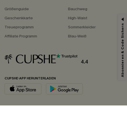
Größenguide
Bauchweg
Geschenkkarte
High-Waist
Abonnieren & Code Sichern
Treueprogramm
Sommerkleider
Affiliate Programm
Blau-Weiß
4.4
CUPSHE-APP HERUNTERLADEN
FOLGEN SIE UNS AUF