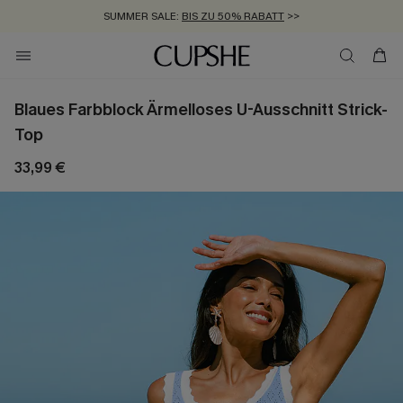
SUMMER SALE:
BIS ZU 50% RABATT
>>
ZUM NEWSLETTER:
KOSTENLOSER VERSAND AB 89 €
BIS ZU -20% EXTRA ERHALTEN
>>
>>
Blaues Farbblock Ärmelloses U-Ausschnitt Strick-
Top
33,99 €