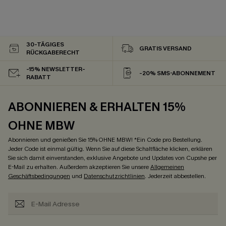
30-TÄGIGES
GRATIS VERSAND
RÜCKGABERECHT
-15% NEWSLETTER-
-20% SMS-ABONNEMENT
RABATT
ABONNIEREN & ERHALTEN 15%
OHNE MBW
Abonnieren und genießen Sie 15% OHNE MBW! *Ein Code pro Bestellung.
Jeder Code ist einmal gültig. Wenn Sie auf diese Schaltfläche klicken, erklären
Sie sich damit einverstanden, exklusive Angebote und Updates von Cupshe per
E-Mail zu erhalten. Außerdem akzeptieren Sie unsere
Allgemeinen
Geschäftsbedingungen
und
Datenschutzrichtlinien
. Jederzeit abbestellen.