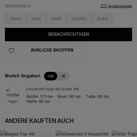
GRÖSSE(EU)
Größentabelle
XS(34)
S(36)
M(38)
L(40/42)
XL(44)
BENACHRICHTIGEN
ÄHNLICHE SHOPPEN
Modell-Angaben
CM
IN
Das Model trägt die Größe:
XS
Größe:
173 cm
Brust:
80 cm
Taille:
60 cm
Hüfte:
90 cm
ANDERE KAUFTEN AUCH