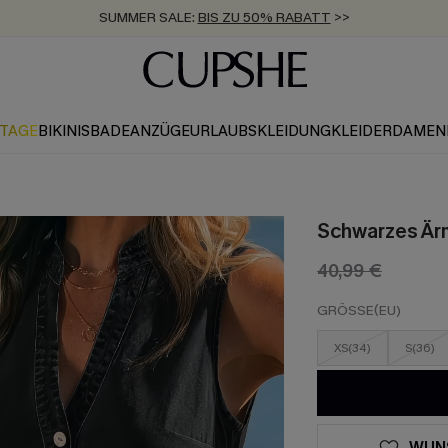
ZUM NEWSLETTER:
BIS ZU -20% EXTRA ERHALTEN
>>
KOSTENLOSER VERSAND AB 89 €
>>
KTAGE
BIKINIS
BADEANZÜGE
URLAUBSKLEIDUNG
KLEIDER
DAMEN
Schwarzes Ärm
40,99 €
GRÖSSE(EU)
XS(34)
S(36)
WUN