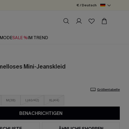
€ / Deutsch
MODE
SALE %
IM TREND
elloses Mini-Jeanskleid
Größentabelle
M(38)
L(40/42)
XL(44)
BENACHRICHTIGEN
SCHLISTE
ÄHNLICHE SHOPPEN