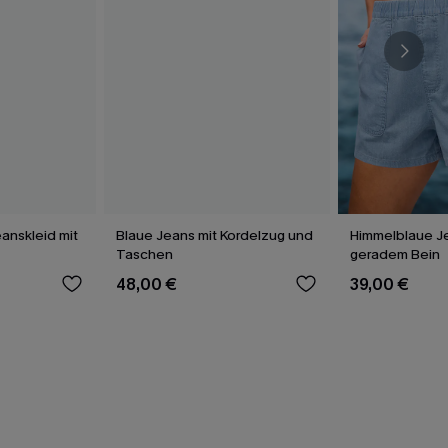
anskleid mit
Blaue Jeans mit Kordelzug und
Himmelblaue Je
Taschen
geradem Bein
48,00 €
39,00 €