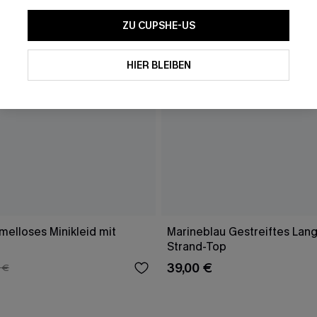
ZU CUPSHE-US
HIER BLEIBEN
elloses Minikleid mit
Marineblau Gestreiftes Lang
Strand-Top
39,00 €
 €