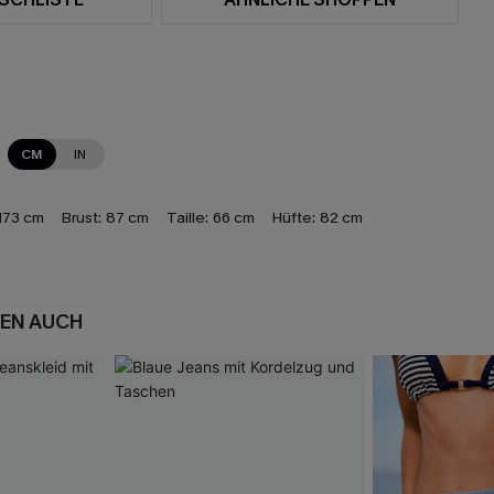
CM
IN
173 cm
Brust:
87 cm
Taille:
66 cm
Hüfte:
82 cm
EN AUCH