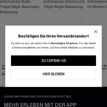
Bestätigen Sie Ihren Versandstandort
Es sieht so aus, als wären Sie in
Vereinigte Staaten
.
Für das beste
Erlebnis empfehlen wir Ihnen, auf Ihre lokale Website zu wechseln.
ZU CUPSHE-US
Schwarzer Breite Träger
Schwarzer Überkreuzte
Schwarzer B
Magic-Bauchweg-
Träger Bügel-Badeanzug
Blumen-Cut-
Badeanzug
HIER BLEIBEN
51,00 €
47,00 €
51,00 €
LADEN UND FREISCHALTEN EXKLUSIVE VORTEILE
MEHR ERLEBEN MIT DER APP