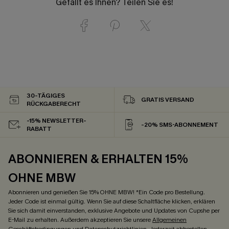
Gefällt es Ihnen? Teilen Sie es!
30-TÄGIGES
GRATIS VERSAND
RÜCKGABERECHT
-15% NEWSLETTER-
-20% SMS-ABONNEMENT
RABATT
ABONNIEREN & ERHALTEN 15%
OHNE MBW
Abonnieren und genießen Sie 15% OHNE MBW! *Ein Code pro Bestellung.
Jeder Code ist einmal gültig. Wenn Sie auf diese Schaltfläche klicken, erklären
Sie sich damit einverstanden, exklusive Angebote und Updates von Cupshe per
E-Mail zu erhalten. Außerdem akzeptieren Sie unsere
Allgemeinen
Geschäftsbedingungen
und
Datenschutzrichtlinien
. Jederzeit abbestellen.