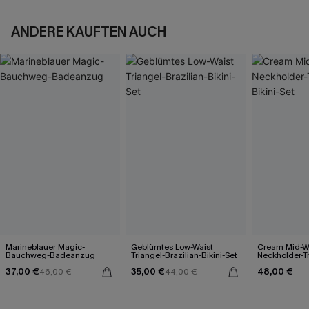
ANDERE KAUFTEN AUCH
Marineblauer Magic-
Geblümtes Low-Waist
Cream Mid-W
Bauchweg-Badeanzug
Triangel-Brazilian-Bikini-Set
Neckholder-Tr
Set
37,00 €
35,00 €
48,00 €
46,00 €
44,00 €