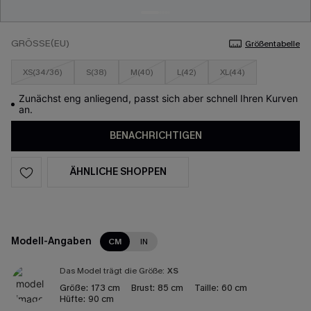
GRÖSSE(EU)
Größentabelle
XS(34/36)
S(38)
M(40)
L(42)
XL(44)
Zunächst eng anliegend, passt sich aber schnell Ihren Kurven
an.
BENACHRICHTIGEN
ÄHNLICHE SHOPPEN
Modell-Angaben
CM
IN
Das Model trägt die Größe:
XS
Größe:
173 cm
Brust:
85 cm
Taille:
60 cm
Hüfte:
90 cm