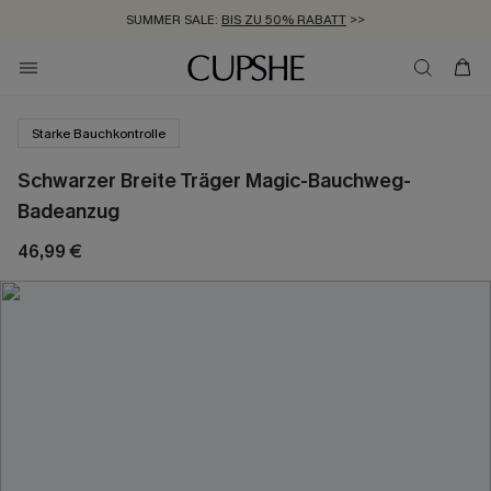
SUMMER SALE:
BIS ZU 50% RABATT
>>
ZUM NEWSLETTER:
KOSTENLOSER VERSAND AB 89 €
BIS ZU -20% EXTRA ERHALTEN
>>
>>
Starke Bauchkontrolle
Schwarzer Breite Träger Magic-Bauchweg-
Badeanzug
46,99 €