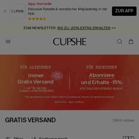
App-Vorteile
Exklusive Rabatte & monatlicher Mitgliedertag in der
ZUR APP
App
GRATIS MASSBAND MIT JEDEM SCHNELLVERSAND-ARTIKEL >>
SUMMER SALE:
BIS ZU 50% RABATT
>>
ZUM NEWSLETTER:
BIS ZU -20% EXTRA ERHALTEN
>>
KOSTENLOSER VERSAND AB 89 €
>>
FÜR NEUKUNDEN
FÜR ALTKUNDEN
Abonniere
Immer
Gratis Versand
und Erhalte -15%
Code* für nächste
KOSTENLOSER VERSAND AB 89 €
Einkäufe: GRATISVERSAND
*Für Bestellungen nach DE&AT. Nicht kombinierbar. Weitere Versandinformationen
können Sie erfahren.
HIER
GRATIS VERSAND
2909
Artikel
Filter
Sortieren nach