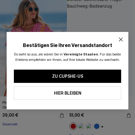
Bestätigen Sie Ihren Versandstandort
Es sieht so aus, als wären Sie in
Vereinigte Staaten
.
Für das beste
Erlebnis empfehlen wir Ihnen, auf Ihre lokale Website zu wechseln.
ZU CUPSHE-US
HIER BLEIBEN
Pink Abstrakter Tiefer Ausschnitt
Roter Überkreuzte Träger
Overall
Bauchweg-Badeanzug
39,00 €
51,00 €
Mit Gratis-Maßband
Gesmokt
Mit Gratis-Maßband
+2