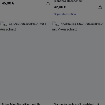
Standard-Höschenset
45,00 €
42,00 €
Mit Gratis-Maßband
Separate Größen
Mit Gratis-Maßband
NEU
NEU
Rotes Mini-Strandkleid mit U-
Marineblaues Maxi-Strandkleid mit