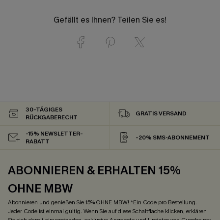
Gefällt es Ihnen? Teilen Sie es!
30-TÄGIGES
GRATIS VERSAND
RÜCKGABERECHT
-15% NEWSLETTER-
-20% SMS-ABONNEMENT
RABATT
ABONNIEREN & ERHALTEN 15%
OHNE MBW
Abonnieren und genießen Sie 15% OHNE MBW! *Ein Code pro Bestellung.
Jeder Code ist einmal gültig. Wenn Sie auf diese Schaltfläche klicken, erklären
Sie sich damit einverstanden, exklusive Angebote und Updates von Cupshe per