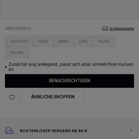
GRÖSSE(EU)
Größentabelle
XS(34/36)
S(38)
M(40)
L(42)
XL(44)
XXL(46)
Zunächst eng anliegend, passt sich aber schnell Ihren Kurven
an.
BENACHRICHTIGEN
ÄHNLICHE SHOPPEN
KOSTENLOSER VERSAND AB 89 €