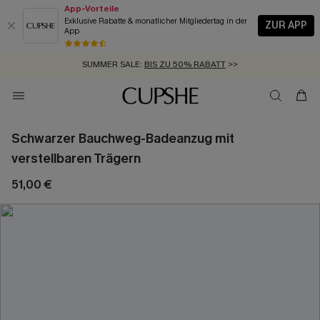
App-Vorteile
Exklusive Rabatte & monatlicher Mitgliedertag in der
ZUR APP
App
GRATIS MASSBAND MIT JEDEM SCHNELLVERSAND-ARTIKEL >>
SUMMER SALE:
BIS ZU 50% RABATT
>>
ZUM NEWSLETTER:
KOSTENLOSER VERSAND AB 89 €
BIS ZU -20% EXTRA ERHALTEN
>>
>>
Schwarzer Bauchweg-Badeanzug mit
verstellbaren Trägern
51,00 €