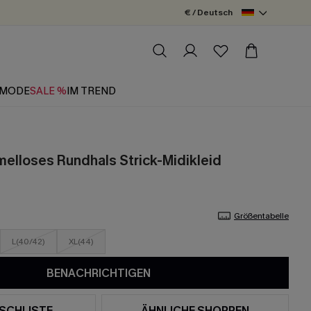
€ / Deutsch
MODE
SALE %
IM TREND
elloses Rundhals Strick-Midikleid
Größentabelle
L(40/42)
XL(44)
BENACHRICHTIGEN
SCHLISTE
ÄHNLICHE SHOPPEN