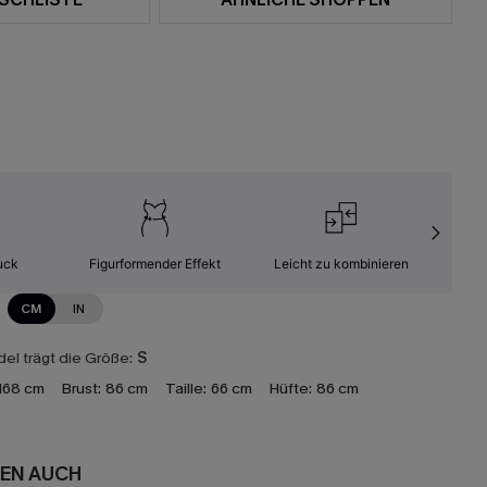
uck
Figurformender Effekt
Leicht zu kombinieren
Kom
CM
IN
el trägt die Größe:
S
168 cm
Brust:
86 cm
Taille:
66 cm
Hüfte:
86 cm
EN AUCH