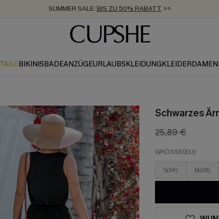
SUMMER SALE:
BIS ZU 50% RABATT
>>
ZUM NEWSLETTER:
KOSTENLOSER VERSAND AB 89 €
BIS ZU -20% EXTRA ERHALTEN
>>
>>
KTAGE
BIKINIS
BADEANZÜGE
URLAUBSKLEIDUNG
KLEIDER
DAMEN
Schwarzes Ärm
25,89 €
GRÖSSE(EU)
S(36)
M(38)
WUN