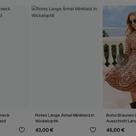
tneck
Rotes Lange Ärmel Minikleid in
Boho Braunes 
eid
Wickeloptik
Ausschnitt Lan
Minikleid
43,00 €
46,00 €