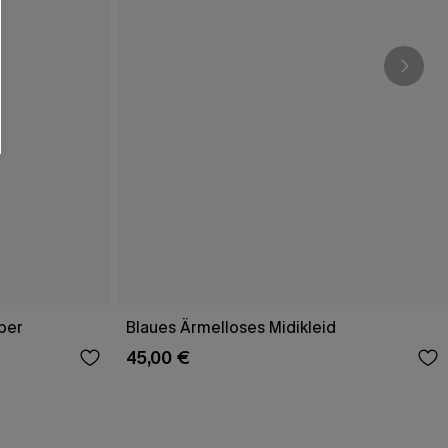
per
Blaues Ärmelloses Midikleid
45,00 €