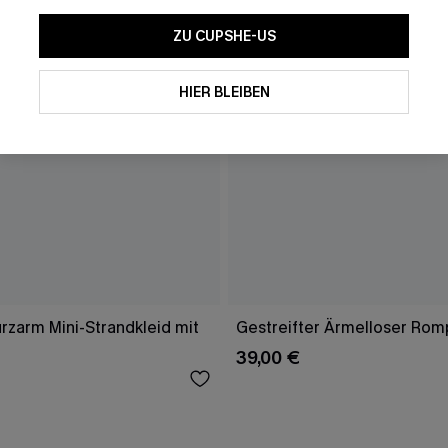
ZU CUPSHE-US
HIER BLEIBEN
rzarm Mini-Strandkleid mit
Gestreifter Ärmelloser Rom
39,00 €