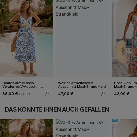
Blaues Ärmelloses
Weißes Ärmelloses V-
Rosa Geblümt
Verziertes V-Ausschnitt
Ausschnitt Maxi-Strandkleid
Maxi-Strandk
Midi-Trägerkleid
Ausschnitt
38,00 €
47,00 €
42,00 €
47,00 €
DAS KÖNNTE IHNEN AUCH GEFALLEN