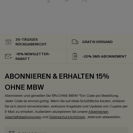
30-TÄGIGES
GRATIS VERSAND
RÜCKGABERECHT
-15% NEWSLETTER-
-20% SMS-ABONNEMENT
RABATT
ABONNIEREN & ERHALTEN 15%
OHNE MBW
Abonnieren und genießen Sie 15% OHNE MBW! *Ein Code pro Bestellung.
Jeder Code ist einmal gültig. Wenn Sie auf diese Schaltfläche klicken, erklären
Sie sich damit einverstanden, exklusive Angebote und Updates von Cupshe per
E-Mail zu erhalten. Außerdem akzeptieren Sie unsere
Allgemeinen
Geschäftsbedingungen
und
Datenschutzrichtlinien
. Jederzeit abbestellen.