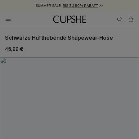
SUMMER SALE:
BIS ZU 50% RABATT
>>
ZUM NEWSLETTER:
KOSTENLOSER VERSAND AB 89 €
BIS ZU -20% EXTRA ERHALTEN
>>
>>
Schwarze Hüfthebende Shapewear-Hose
45,99 €