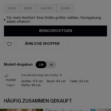
S(36)
M(38)
L(40/42)
XL(44)
Für mehr Komfort: Eine Größe größer wählen. Formgebung
bleibt effektiv!
BENACHRICHTIGEN
ÄHNLICHE SHOPPEN
Modell-Angaben
CM
IN
Das Model trägt die Größe:
S
Größe:
172 cm
Brust:
84 cm
Taille:
63 cm
Hüfte:
99 cm
HÄUFIG ZUSAMMEN GEKAUFT