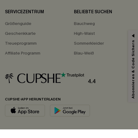
SERVICEZENTRUM
BELIEBTE SUCHEN
Größenguide
Bauchweg
Geschenkkarte
High-Waist
Abonnieren & Code Sichern
Treueprogramm
Sommerkleider
Affiliate Programm
Blau-Weiß
4.4
CUPSHE-APP HERUNTERLADEN
FOLGEN SIE UNS AUF