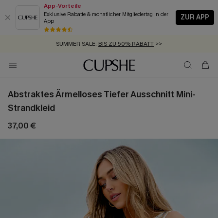
App-Vorteile
Exklusive Rabatte & monatlicher Mitgliedertag in der
ZUR APP
App
GRATIS MASSBAND MIT JEDEM SCHNELLVERSAND-ARTIKEL >>
SUMMER SALE:
BIS ZU 50% RABATT
>>
ZUM NEWSLETTER:
KOSTENLOSER VERSAND AB 89 €
BIS ZU -20% EXTRA ERHALTEN
>>
>>
Abstraktes Ärmelloses Tiefer Ausschnitt Mini-
Strandkleid
37,00 €