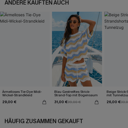
ANDERE KAUFTEN AUCH
Ärmelloses Tie-Dye Midi-
Blau Gestreiftes Strick-
Beige Strick-
Wickel-Strandkleid
Strand-Top mit Bogensaum
mit Tunnelzu
29,00 €
31,00 €
26,00 €
39,00 €
33,
HÄUFIG ZUSAMMEN GEKAUFT