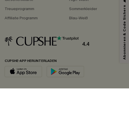
Abonnieren & Code Sichern
Treueprogramm
Sommerkleider
Affiliate Programm
Blau-Weiß
4.4
CUPSHE-APP HERUNTERLADEN
FOLGEN SIE UNS AUF