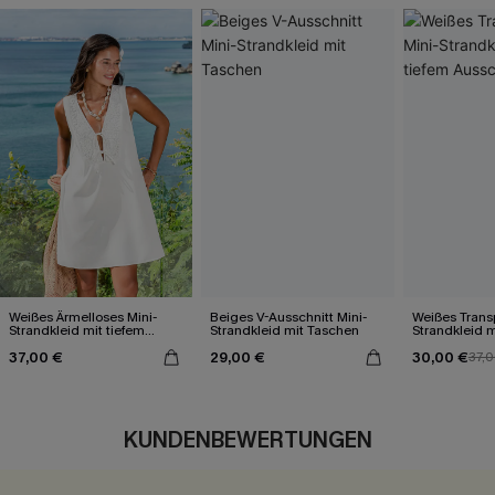
Weißes Ärmelloses Mini-
Beiges V-Ausschnitt Mini-
Weißes Trans
Strandkleid mit tiefem
Strandkleid mit Taschen
Strandkleid m
Ausschnitt
Ausschnitt
37,00 €
29,00 €
30,00 €
37,
KUNDENBEWERTUNGEN