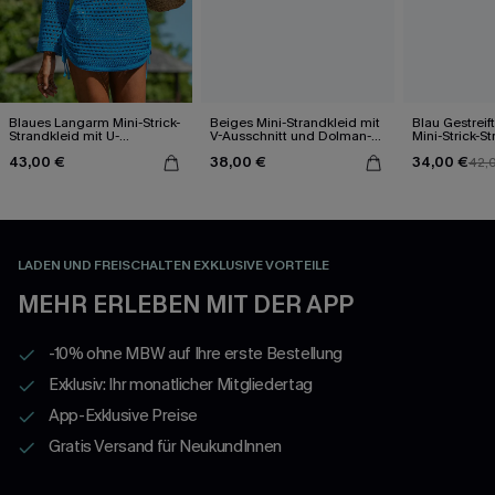
Blaues Langarm Mini-Strick-
Beiges Mini-Strandkleid mit
Blau Gestrei
Strandkleid mit U-
V-Ausschnitt und Dolman-
Mini-Strick-S
Ausschnitt
Ärmeln
43,00 €
38,00 €
34,00 €
42,
LADEN UND FREISCHALTEN EXKLUSIVE VORTEILE
MEHR ERLEBEN MIT DER APP
-10% ohne MBW auf Ihre erste Bestellung
Exklusiv: Ihr monatlicher Mitgliedertag
App-Exklusive Preise
Gratis Versand für NeukundInnen