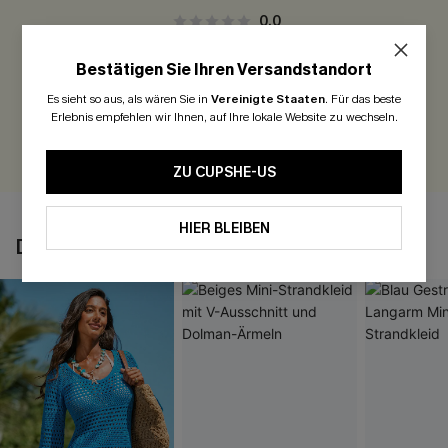
0.0
Bestätigen Sie Ihren Versandstandort
Seien Sie der Erste, der bewertet
Es sieht so aus, als wären Sie in
Vereinigte Staaten
.
Für das beste
300 Punkte für Ihre Bewertung!
Erlebnis empfehlen wir Ihnen, auf Ihre lokale Website zu wechseln.
BEWERTEN
ZU CUPSHE-US
HIER BLEIBEN
DAS KÖNNTE IHNEN AUCH GEFALLEN