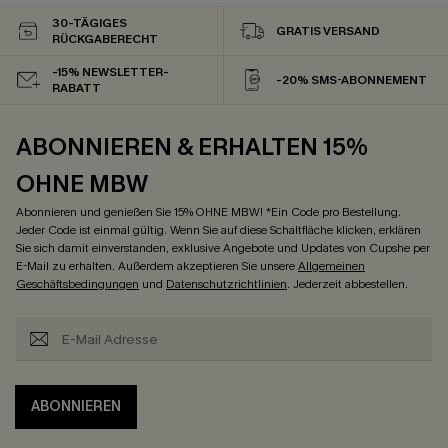
30-TÄGIGES
GRATIS VERSAND
RÜCKGABERECHT
-15% NEWSLETTER-
-20% SMS-ABONNEMENT
RABATT
ABONNIEREN & ERHALTEN 15%
OHNE MBW
Abonnieren und genießen Sie 15% OHNE MBW! *Ein Code pro Bestellung.
Jeder Code ist einmal gültig. Wenn Sie auf diese Schaltfläche klicken, erklären
Sie sich damit einverstanden, exklusive Angebote und Updates von Cupshe per
E-Mail zu erhalten. Außerdem akzeptieren Sie unsere
Allgemeinen
Geschäftsbedingungen
und
Datenschutzrichtlinien
. Jederzeit abbestellen.
ABONNIEREN