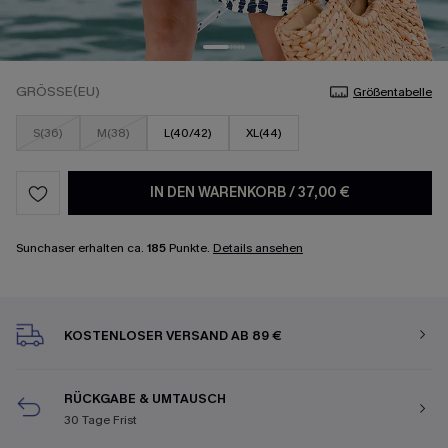
GRÖSSE(EU)
Größentabelle
S(36)
M(38)
L(40/42)
XL(44)
IN DEN WARENKORB
/
37,00 €
Sunchaser erhalten ca.
185
Punkte.
Details ansehen
KOSTENLOSER VERSAND AB 89 €
RÜCKGABE & UMTAUSCH
30 Tage Frist