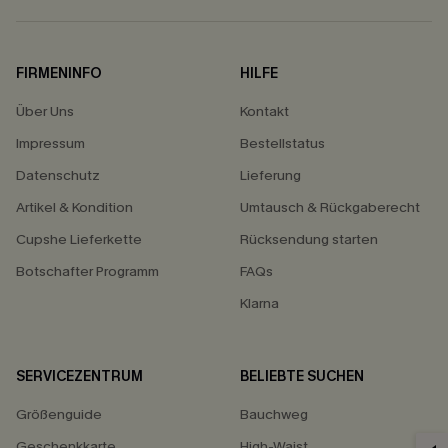
FIRMENINFO
HILFE
Über Uns
Kontakt
Impressum
Bestellstatus
Datenschutz
Lieferung
Artikel & Kondition
Umtausch & Rückgaberecht
Cupshe Lieferkette
Rücksendung starten
Botschafter Programm
FAQs
Klarna
SERVICEZENTRUM
BELIEBTE SUCHEN
Größenguide
Bauchweg
Geschenkkarte
High-Waist