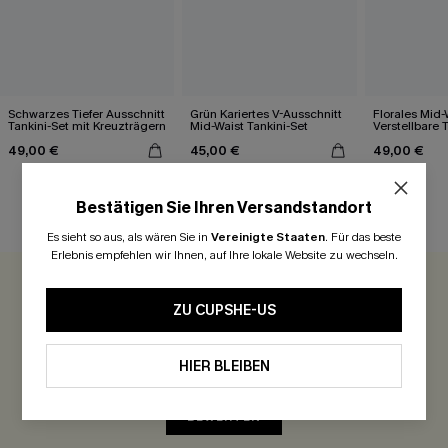
Schwarzes Tiefer Ausschnitt
Grün Kariertes V-Ausschnitt
Florales Mid-
Tankini-Set mit Kreuzträgern
Mid-Waist Tankini-Set
Verstellbare 
Set
49,00 €
45,00 €
49,00 €
Bestätigen Sie Ihren Versandstandort
KUNDENBEWERTUNGEN
Es sieht so aus, als wären Sie in
Vereinigte Staaten
.
Für das beste
Erlebnis empfehlen wir Ihnen, auf Ihre lokale Website zu wechseln.
0.0
ZU CUPSHE-US
Seien Sie der Erste, der bewertet
HIER BLEIBEN
300 Punkte für Ihre Bewertung!
BEWERTEN