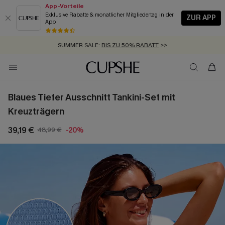
App-Vorteile
Exklusive Rabatte & monatlicher Mitgliedertag in der
ZUR APP
App
GRATIS MASSBAND MIT JEDEM SCHNELLVERSAND-ARTIKEL >>
SUMMER SALE:
BIS ZU 50% RABATT
>>
ZUM NEWSLETTER:
KOSTENLOSER VERSAND AB 89 €
BIS ZU -20% EXTRA ERHALTEN
>>
>>
Blaues Tiefer Ausschnitt Tankini-Set mit
Kreuzträgern
39,19 €
48,99 €
-20%