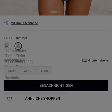
Mit Gratis-Maßband
FARBE:
Himmel
GRÖSSE(EU)
Größentabelle
S(38)
M(40)
L(42)
BENACHRICHTIGEN
ÄHNLICHE SHOPPEN