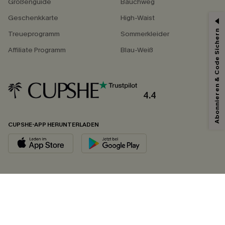
Größenguide
Bauchweg
Geschenkkarte
High-Waist
Abonnieren & Code Sichern
Treueprogramm
Sommerkleider
Affiliate Programm
Blau-Weiß
4.4
CUPSHE-APP HERUNTERLADEN
FOLGEN SIE UNS AUF