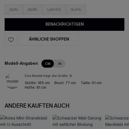
S(36)
M(38)
L(40/42)
XL(44)
BENACHRICHTIGEN
ÄHNLICHE SHOPPEN
Modell-Angaben
CM
IN
Das Model trägt die Größe:
S
Größe:
165 cm
Brust:
77 cm
Taille:
61 cm
Hüfte:
81 cm
ANDERE KAUFTEN AUCH