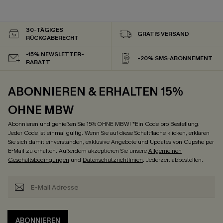
30-TÄGIGES
GRATIS VERSAND
RÜCKGABERECHT
-15% NEWSLETTER-
-20% SMS-ABONNEMENT
RABATT
ABONNIEREN & ERHALTEN 15%
OHNE MBW
Abonnieren und genießen Sie 15% OHNE MBW! *Ein Code pro Bestellung.
Jeder Code ist einmal gültig. Wenn Sie auf diese Schaltfläche klicken, erklären
Sie sich damit einverstanden, exklusive Angebote und Updates von Cupshe per
E-Mail zu erhalten. Außerdem akzeptieren Sie unsere
Allgemeinen
Geschäftsbedingungen
und
Datenschutzrichtlinien
. Jederzeit abbestellen.
ABONNIEREN