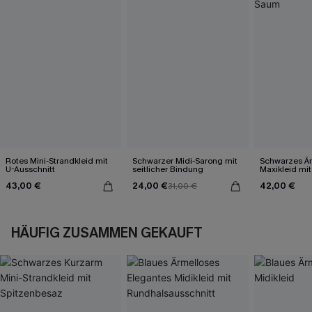
Rotes Mini-Strandkleid mit
Schwarzer Midi-Sarong mit
Schwarzes Är
U-Ausschnitt
seitlicher Bindung
Maxikleid mi
Saum
43,00 €
24,00 €
42,00 €
31,00 €
HÄUFIG ZUSAMMEN GEKAUFT