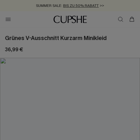
SUMMER SALE:
BIS ZU 50% RABATT
>>
ZUM NEWSLETTER:
KOSTENLOSER VERSAND AB 89 €
BIS ZU -20% EXTRA ERHALTEN
>>
>>
Grünes V-Ausschnitt Kurzarm Minikleid
36,99 €