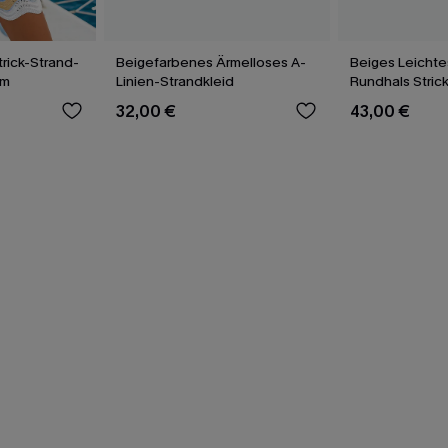
trick-Strand-
Beigefarbenes Ärmelloses A-
Beiges Leicht
um
Linien-Strandkleid
Rundhals Stric
32,00 €
43,00 €