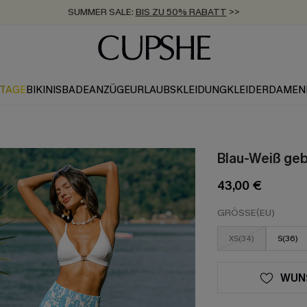
SUMMER SALE:
BIS ZU 50% RABATT
>>
ZUM NEWSLETTER:
KOSTENLOSER VERSAND AB 89 €
BIS ZU -20% EXTRA ERHALTEN
>>
>>
KTAGE
BIKINIS
BADEANZÜGE
URLAUBSKLEIDUNG
KLEIDER
DAMEN
Blau-Weiß ge
43,00 €
GRÖSSE(EU)
XS(34)
S(36)
WUN