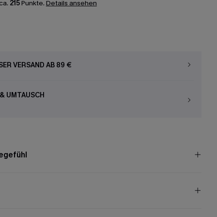
ca.
215
Punkte.
Details ansehen
ER VERSAND AB 89 €
 & UMTAUSCH
egefühl