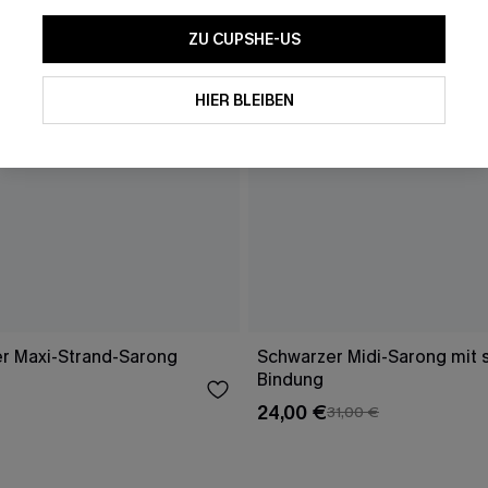
ZU CUPSHE-US
HIER BLEIBEN
er Maxi-Strand-Sarong
Schwarzer Midi-Sarong mit s
Bindung
24,00 €
31,00 €