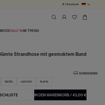
€ / Deutsch
MODE
SALE %
IM TREND
blümte Strandhose mit gesmoktem Bund
Größentabelle
M(38)
L(40/42)
XL(44)
SCHLISTE
IN DEN WARENKORB
/
43,00 €