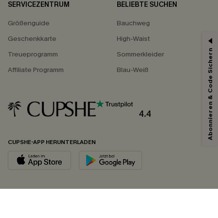
SERVICEZENTRUM
BELIEBTE SUCHEN
Größenguide
Bauchweg
Geschenkkarte
High-Waist
Abonnieren & Code Sichern
Treueprogramm
Sommerkleider
Affiliate Programm
Blau-Weiß
4.4
CUPSHE-APP HERUNTERLADEN
FOLGEN SIE UNS AUF