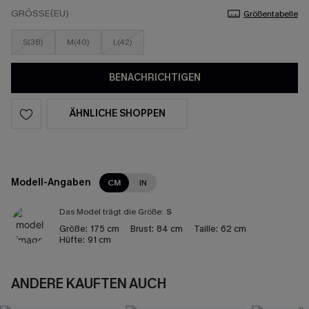
GRÖSSE(EU)
Größentabelle
S(38)
M(40)
L(42)
BENACHRICHTIGEN
ÄHNLICHE SHOPPEN
Modell-Angaben
CM
IN
Das Model trägt die Größe:
S
Größe:
175 cm
Brust:
84 cm
Taille:
62 cm
Hüfte:
91 cm
ANDERE KAUFTEN AUCH