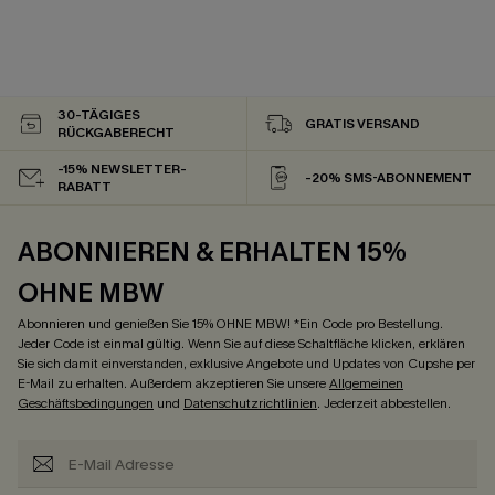
30-TÄGIGES
GRATIS VERSAND
RÜCKGABERECHT
-15% NEWSLETTER-
-20% SMS-ABONNEMENT
RABATT
ABONNIEREN & ERHALTEN 15%
OHNE MBW
Abonnieren und genießen Sie 15% OHNE MBW! *Ein Code pro Bestellung.
Jeder Code ist einmal gültig. Wenn Sie auf diese Schaltfläche klicken, erklären
Sie sich damit einverstanden, exklusive Angebote und Updates von Cupshe per
E-Mail zu erhalten. Außerdem akzeptieren Sie unsere
Allgemeinen
Geschäftsbedingungen
und
Datenschutzrichtlinien
. Jederzeit abbestellen.