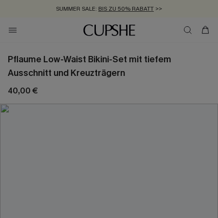
SUMMER SALE:
BIS ZU 50% RABATT
>>
ZUM NEWSLETTER:
KOSTENLOSER VERSAND AB 89 €
BIS ZU -20% EXTRA ERHALTEN
>>
>>
Pflaume Low-Waist Bikini-Set mit tiefem
Ausschnitt und Kreuzträgern
40,00 €