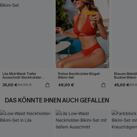
Lila Mid-Waist Tiefer
Rotes Neckholder-Bügel-
Blaues Metall
Ausschnitt Neckholder-
Bikini-Set
Bustier-Bikini
Bikini-Set
35,00 €
48,00 €
45,00 €
44,00 €
50,
DAS KÖNNTE IHNEN AUCH GEFALLEN