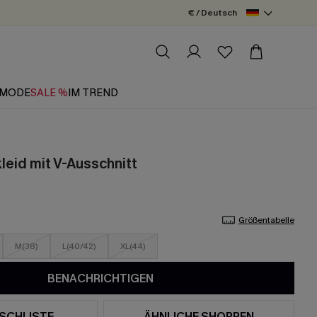
€ / Deutsch
MODE
SALE %
IM TREND
leid mit V-Ausschnitt
Größentabelle
M(38)
L(40/42)
XL(44)
BENACHRICHTIGEN
SCHLISTE
ÄHNLICHE SHOPPEN