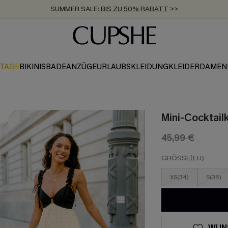
SUMMER SALE:
BIS ZU 50% RABATT
>>
ZUM NEWSLETTER:
KOSTENLOSER VERSAND AB 89 €
BIS ZU -20% EXTRA ERHALTEN
>>
>>
KTAGE
BIKINIS
BADEANZÜGE
URLAUBSKLEIDUNG
KLEIDER
DAMEN
Mini-Cocktailk
45,99 €
GRÖSSE(EU)
XS(34)
S(36)
WUN