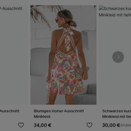
Ausschnitt
Blumiges Hoher Ausschnitt
Schwarzes kur
Minikleid
Minikleid mit t
34,00 €
30,00 €
37,00