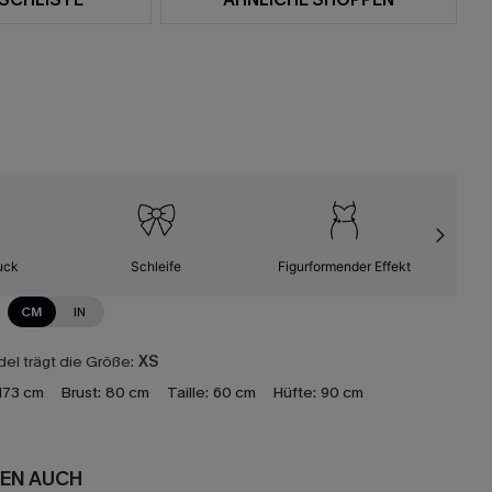
uck
Schleife
Figurformender Effekt
E
CM
IN
el trägt die Größe:
XS
173 cm
Brust:
80 cm
Taille:
60 cm
Hüfte:
90 cm
EN AUCH