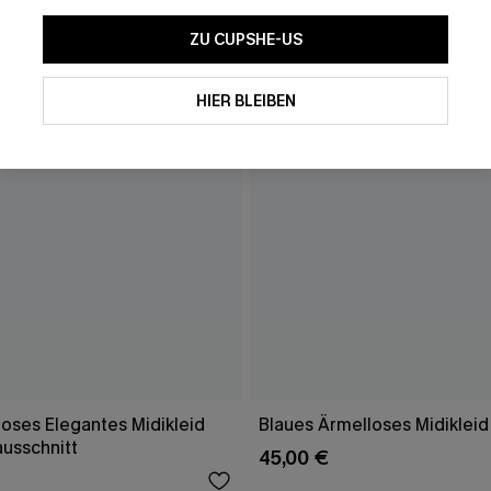
ZU CUPSHE-US
HIER BLEIBEN
oses Elegantes Midikleid
Blaues Ärmelloses Midikleid
ausschnitt
45,00 €