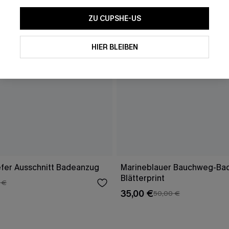
ZU CUPSHE-US
HIER BLEIBEN
efer Ausschnitt Badeanzug
Marineblauer Bauchweg-Ba
Blätterprint
 €
35,00 €
50,00 €