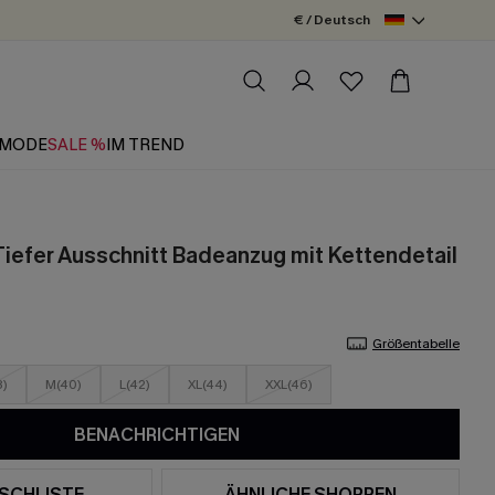
€ / Deutsch
MODE
SALE %
IM TREND
Tiefer Ausschnitt Badeanzug mit Kettendetail
Größentabelle
8)
M(40)
L(42)
XL(44)
XXL(46)
BENACHRICHTIGEN
SCHLISTE
ÄHNLICHE SHOPPEN