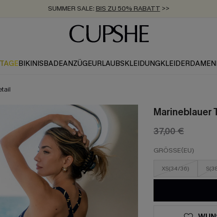
SUMMER SALE:
BIS ZU 50% RABATT
>>
ZUM NEWSLETTER:
KOSTENLOSER VERSAND AB 89 €
BIS ZU -20% EXTRA ERHALTEN
>>
>>
KTAGE
BIKINIS
BADEANZÜGE
URLAUBSKLEIDUNG
KLEIDER
DAMEN
tail
Marineblauer 
37,00 €
GRÖSSE(EU)
XS(34/36)
S(3
WUN