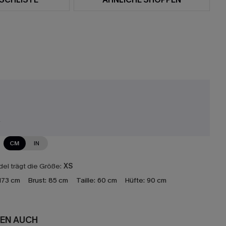
r
CM
IN
el trägt die Größe:
XS
173 cm
Brust:
85 cm
Taille:
60 cm
Hüfte:
90 cm
EN AUCH