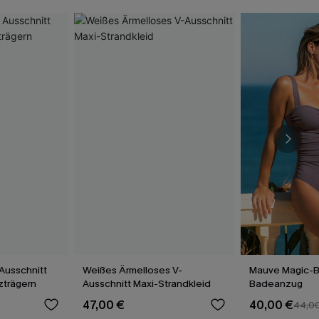
Ausschnitt
Weißes Ärmelloses V-
Mauve Magic-
uzträgern
Ausschnitt Maxi-Strandkleid
Badeanzug
47,00 €
40,00 €
44,0