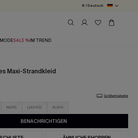
€ / Deutsch
MODE
SALE %
IM TREND
es Maxi-Strandkleid
Größentabelle
M(38)
L(40/42)
XL(44)
BENACHRICHTIGEN
SCHLISTE
ÄHNLICHE SHOPPEN