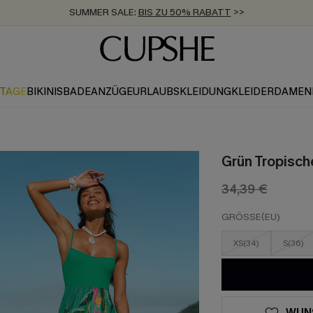
SUMMER SALE:
BIS ZU 50% RABATT
>>
ZUM NEWSLETTER:
KOSTENLOSER VERSAND AB 89 €
BIS ZU -20% EXTRA ERHALTEN
>>
>>
KTAGE
BIKINIS
BADEANZÜGE
URLAUBSKLEIDUNG
KLEIDER
DAMEN
Grün Tropisch
34,39 €
GRÖSSE(EU)
XS(34)
S(36)
WUN