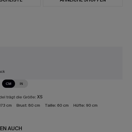
uck
CM
IN
el trägt die Größe:
XS
173 cm
Brust:
80 cm
Taille:
60 cm
Hüfte:
90 cm
EN AUCH