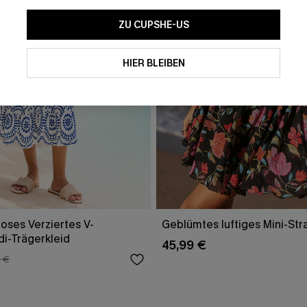
ZU CUPSHE-US
HIER BLEIBEN
oses Verziertes V-
Geblümtes luftiges Mini-Str
di-Trägerkleid
45,99 €
 €