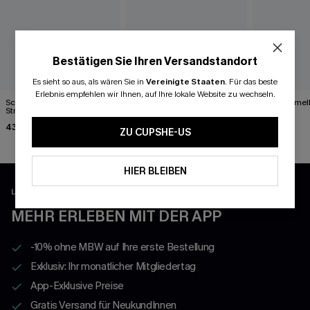
Bestätigen Sie Ihren Versandstandort
Es sieht so aus, als wären Sie in
Vereinigte Staaten
.
Für das beste
Erlebnis empfehlen wir Ihnen, auf Ihre lokale Website zu wechseln.
Schwarzes Kurzarm Mini-
Blaues Ärmelloses
Blaues Ärmell
Strandkleid mit
Elegantes Midikleid mit
45,00 €
Spitzenbesaz
Rundhalsausschnitt
43,00 €
43,00 €
ZU CUPSHE-US
HIER BLEIBEN
LADEN UND FREISCHALTEN EXKLUSIVE VORTEILE
MEHR ERLEBEN MIT DER APP
-10% ohne MBW auf Ihre erste Bestellung
Exklusiv: Ihr monatlicher Mitgliedertag
App-Exklusive Preise
Gratis Versand für NeukundInnen