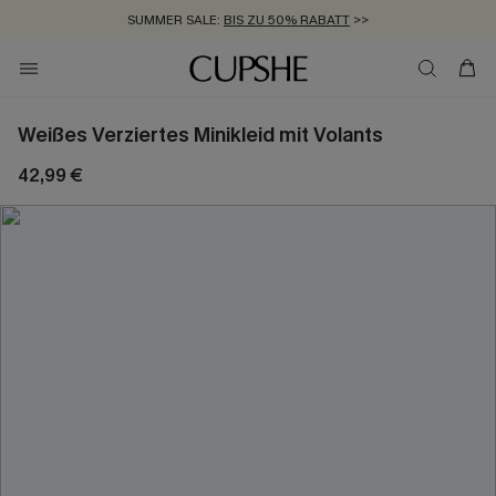
SUMMER SALE:
BIS ZU 50% RABATT
>>
ZUM NEWSLETTER:
KOSTENLOSER VERSAND AB 89 €
BIS ZU -20% EXTRA ERHALTEN
>>
>>
Weißes Verziertes Minikleid mit Volants
42,99 €