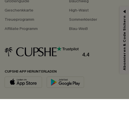
Größenguide
Bauchweg
Geschenkkarte
High-Waist
Abonnieren & Code Sichern
Treueprogramm
Sommerkleider
Affiliate Programm
Blau-Weiß
4.4
CUPSHE-APP HERUNTERLADEN
FOLGEN SIE UNS AUF