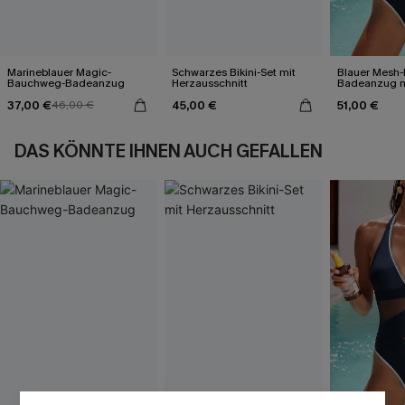
Marineblauer Magic-
Schwarzes Bikini-Set mit
Blauer Mesh-
Bauchweg-Badeanzug
Herzausschnitt
Badeanzug mi
Ausschnitt
37,00 €
45,00 €
51,00 €
46,00 €
DAS KÖNNTE IHNEN AUCH GEFALLEN