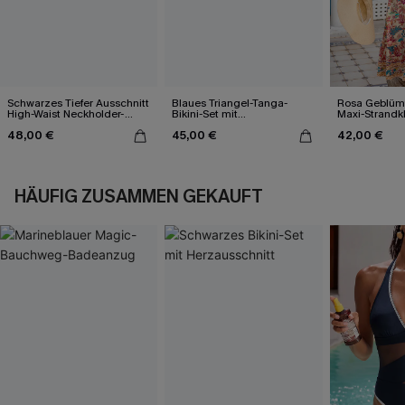
Schwarzes Tiefer Ausschnitt
Blaues Triangel-Tanga-
Rosa Geblümt
High-Waist Neckholder-
Bikini-Set mit
Maxi-Strandk
Bikini-Set
Kontrastdetails
Ausschnitt
48,00 €
45,00 €
42,00 €
HÄUFIG ZUSAMMEN GEKAUFT