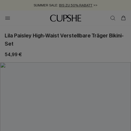
SUMMER SALE:
BIS ZU 50% RABATT
>>
ZUM NEWSLETTER:
KOSTENLOSER VERSAND AB 89 €
BIS ZU -20% EXTRA ERHALTEN
>>
>>
Lila Paisley High-Waist Verstellbare Träger Bikini-
Set
54,99 €