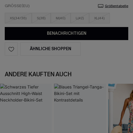
GRÖSSE(EU)
Größentabelle
XS(34/36)
S(38)
M(40)
L(42)
XL(44)
BENACHRICHTIGEN
ÄHNLICHE SHOPPEN
ANDERE KAUFTEN AUCH