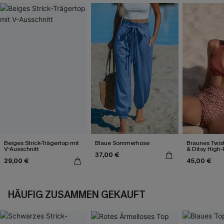
Beiges Strick-Trägertop mit
Blaue Sommerhose
Braunes Twist
V-Ausschnitt
& Ditsy High-
37,00 €
29,00 €
45,00 €
HÄUFIG ZUSAMMEN GEKAUFT