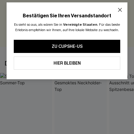
Seien Sie der Erste, der bewertet
Bestätigen Sie Ihren Versandstandort
300 Punkte für Ihre Bewertung!
Es sieht so aus, als wären Sie in
Vereinigte Staaten
.
Für das beste
Erlebnis empfehlen wir Ihnen, auf Ihre lokale Website zu wechseln.
BEWERTEN
ZU CUPSHE-US
DAS KÖNNTE IHNEN AUCH GEFALLEN
HIER BLEIBEN