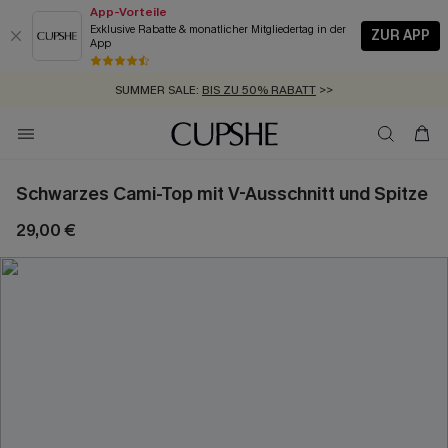
App-Vorteile
Exklusive Rabatte & monatlicher Mitgliedertag in der
ZUR APP
App
GRATIS MASSBAND MIT JEDEM SCHNELLVERSAND-ARTIKEL >>
SUMMER SALE:
BIS ZU 50% RABATT
>>
ZUM NEWSLETTER:
KOSTENLOSER VERSAND AB 89 €
BIS ZU -20% EXTRA ERHALTEN
>>
>>
Schwarzes Cami-Top mit V-Ausschnitt und Spitze
29,00 €