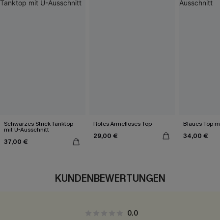
Schwarzes Strick-Tanktop
Rotes Ärmelloses Top
Blaues Top mi
mit U-Ausschnitt
29,00 €
34,00 €
37,00 €
KUNDENBEWERTUNGEN
0.0