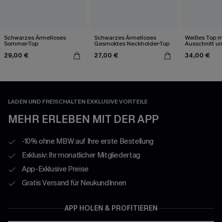
Schwarzes Ärmelloses
Schwarzes Ärmelloses
Weißes Top 
Sommer-Top
Gesmoktes Neckholder-Top
Ausschnitt u
Spitzenbesat
29,00 €
27,00 €
34,00 €
LADEN UND FREISCHALTEN EXKLUSIVE VORTEILE
MEHR ERLEBEN MIT DER APP
-10% ohne MBW auf Ihre erste Bestellung
Exklusiv: Ihr monatlicher Mitgliedertag
App-Exklusive Preise
Gratis Versand für NeukundInnen
APP HOLEN & PROFITIEREN