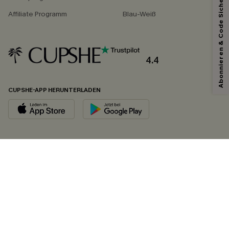
Abonnieren & Code Sichern
Affiliate Programm
Blau-Weiß
4.4
CUPSHE-APP HERUNTERLADEN
FOLGEN SIE UNS AUF
©2026 CUPSHE DEUTSCHLAND