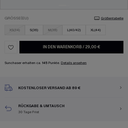
GRÖSSE(EU)
Größentabelle
XS(34)
S(36)
M(38)
L(40/42)
XL(44)
IN DEN WARENKORB
/
29,00 €
Sunchaser erhalten ca.
145
Punkte.
Details ansehen
KOSTENLOSER VERSAND AB 89 €
RÜCKGABE & UMTAUSCH
30 Tage Frist