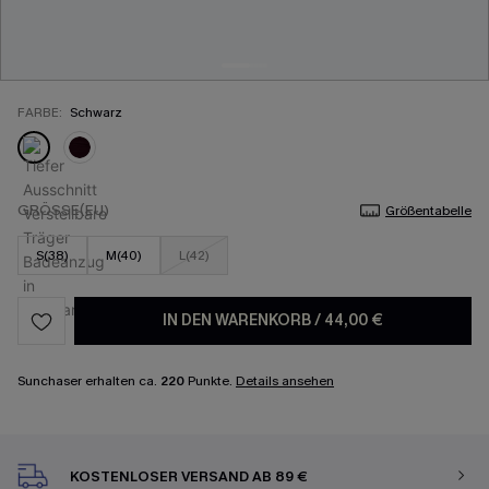
FARBE:
Schwarz
GRÖSSE(EU)
Größentabelle
S(38)
M(40)
L(42)
IN DEN WARENKORB
/
44,00 €
Sunchaser erhalten ca.
220
Punkte.
Details ansehen
KOSTENLOSER VERSAND AB 89 €