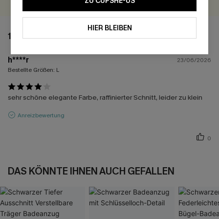
ZU CUPSHE-US
HIER BLEIBEN
1 BEWERTUNG
h****r
23/06/2026
Bestellte Größen:
L
sehr schöne elegante Farbe, raffinierter Schnitt, leider zu klein
Anreizbewertung
0
DAS KÖNNTE IHNEN AUCH GEFALLEN