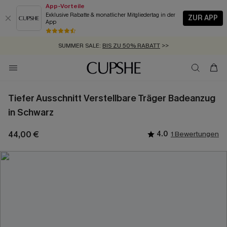
App-Vorteile
Exklusive Rabatte & monatlicher Mitgliedertag in der
ZUR APP
App
GRATIS MASSBAND MIT JEDEM SCHNELLVERSAND-ARTIKEL >>
SUMMER SALE:
BIS ZU 50% RABATT
>>
ZUM NEWSLETTER:
KOSTENLOSER VERSAND AB 89 €
BIS ZU -20% EXTRA ERHALTEN
>>
>>
Tiefer Ausschnitt Verstellbare Träger Badeanzug
in Schwarz
44,00 €
4.0
1 Bewertungen