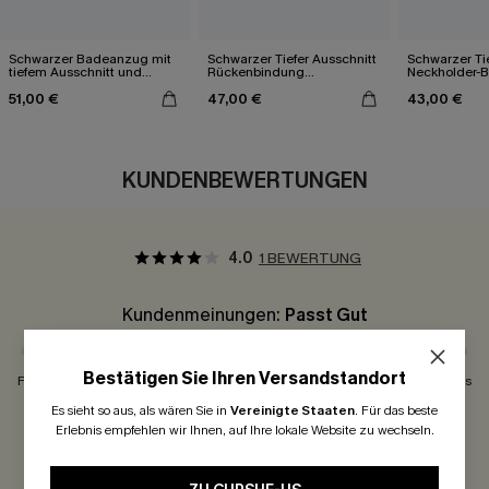
Schwarzer Badeanzug mit
Schwarzer Tiefer Ausschnitt
Schwarzer Tie
tiefem Ausschnitt und
Rückenbindung
Neckholder-
Kreuzträgern
Neckholder-Badeanzug
Badeanzug
51,00 €
47,00 €
43,00 €
KUNDENBEWERTUNGEN
4.0
1 BEWERTUNG
Kundenmeinungen:
Passt Gut
Bestätigen Sie Ihren Versandstandort
Fällt Klein Aus
Passt Gut
Fällt Groß Aus
Es sieht so aus, als wären Sie in
Vereinigte Staaten
.
Für das beste
300 Punkte für Ihre Bewertung!
Erlebnis empfehlen wir Ihnen, auf Ihre lokale Website zu wechseln.
BEWERTEN