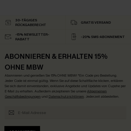
30-TÄGIGES
GRATIS VERSAND
RÜCKGABERECHT
-15% NEWSLETTER-
-20% SMS-ABONNEMENT
RABATT
ABONNIEREN & ERHALTEN 15%
OHNE MBW
Abonnieren und genießen Sie 15% OHNE MBW! *Ein Code pro Bestellung.
Jeder Code ist einmal gültig. Wenn Sie auf diese Schaltfläche klicken, erklären
Sie sich damit einverstanden, exklusive Angebote und Updates von Cupshe per
E-Mail zu erhalten. Außerdem akzeptieren Sie unsere
Allgemeinen
Geschäftsbedingungen
und
Datenschutzrichtlinien
. Jederzeit abbestellen.