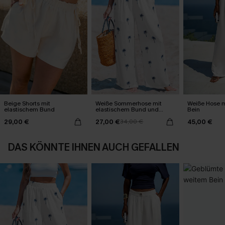
Beige Shorts mit
Weiße Sommerhose mit
Weiße Hose 
elastischem Bund
elastischem Bund und
Bein
Taschen
29,00 €
27,00 €
45,00 €
34,00 €
DAS KÖNNTE IHNEN AUCH GEFALLEN