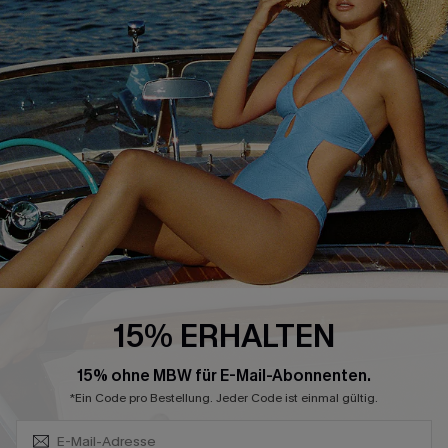
Größenguide
Bauchweg
Geschenkkarte
High-Waist
Treueprogramm
Sommerkleider
Affiliate Programm
Blau-Weiß
4.4
CUPSHE-APP HERUNTERLADEN
15% ERHALTEN
Abonnieren & Code Sichern
FOLGEN SIE UNS AUF
15% ohne MBW für E-Mail-Abonnenten.
*Ein Code pro Bestellung. Jeder Code ist einmal gültig.