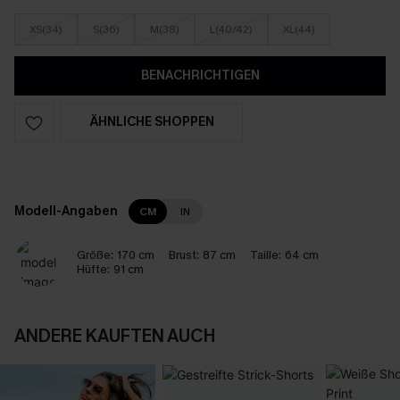
XS(34)
S(36)
M(38)
L(40/42)
XL(44)
BENACHRICHTIGEN
ÄHNLICHE SHOPPEN
Modell-Angaben
CM
IN
Größe:
170 cm
Brust:
87 cm
Taille:
64 cm
Hüfte:
91 cm
ANDERE KAUFTEN AUCH