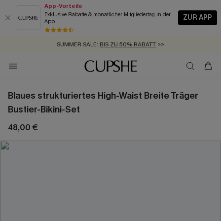
App-Vorteile
Exklusive Rabatte & monatlicher Mitgliedertag in der
ZUR APP
App
GRATIS MASSBAND MIT JEDEM SCHNELLVERSAND-ARTIKEL >>
SUMMER SALE:
BIS ZU 50% RABATT
>>
ZUM NEWSLETTER:
KOSTENLOSER VERSAND AB 89 €
BIS ZU -20% EXTRA ERHALTEN
>>
>>
Blaues strukturiertes High-Waist Breite Träger
Bustier-Bikini-Set
48,00 €