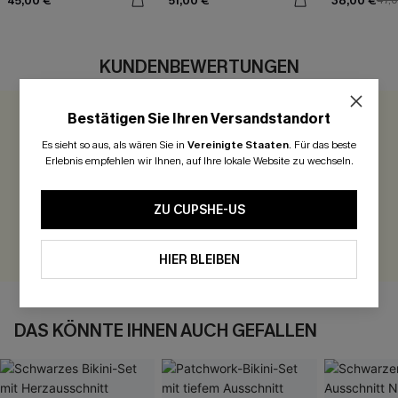
45,00 €
51,00 €
38,00 €
47,
KUNDENBEWERTUNGEN
Bestätigen Sie Ihren Versandstandort
0.0
Es sieht so aus, als wären Sie in
Vereinigte Staaten
.
Für das beste
Erlebnis empfehlen wir Ihnen, auf Ihre lokale Website zu wechseln.
Seien Sie der Erste, der bewertet
300 Punkte für Ihre Bewertung!
ZU CUPSHE-US
BEWERTEN
HIER BLEIBEN
DAS KÖNNTE IHNEN AUCH GEFALLEN