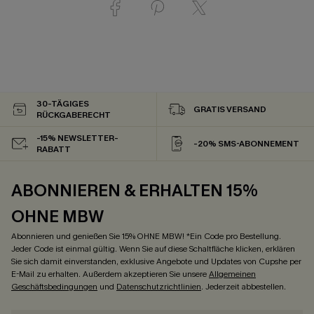
30-TÄGIGES
GRATIS VERSAND
RÜCKGABERECHT
-15% NEWSLETTER-
-20% SMS-ABONNEMENT
RABATT
ABONNIEREN & ERHALTEN 15%
OHNE MBW
Abonnieren und genießen Sie 15% OHNE MBW! *Ein Code pro Bestellung.
Jeder Code ist einmal gültig. Wenn Sie auf diese Schaltfläche klicken, erklären
Sie sich damit einverstanden, exklusive Angebote und Updates von Cupshe per
E-Mail zu erhalten. Außerdem akzeptieren Sie unsere
Allgemeinen
Geschäftsbedingungen
und
Datenschutzrichtlinien
. Jederzeit abbestellen.