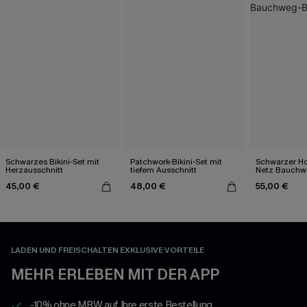
Schwarzes Bikini-Set mit
Patchwork-Bikini-Set mit
Schwarzer Ho
Herzausschnitt
tiefem Ausschnitt
Netz Bauchw
Badeanzug
45,00 €
48,00 €
55,00 €
LADEN UND FREISCHALTEN EXKLUSIVE VORTEILE
MEHR ERLEBEN MIT DER APP
-10% ohne MBW auf Ihre erste Bestellung