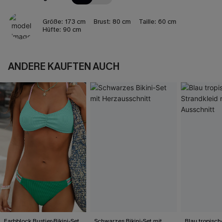
Größe:
173 cm
Brust:
80 cm
Taille:
60 cm
Hüfte:
90 cm
ANDERE KAUFTEN AUCH
Farbblock Bustier-Bikini-Set
Schwarzes Bikini-Set mit
Blau tropisch