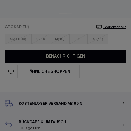
GRÖSSE(EU)
Größentabelle
XS(34/36)
S(38)
M(40)
L(42)
XL(44)
BENACHRICHTIGEN
ÄHNLICHE SHOPPEN
KOSTENLOSER VERSAND AB 89 €
RÜCKGABE & UMTAUSCH
30 Tage Frist