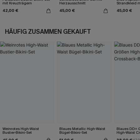
mit Kreuzträgern
Herzausschnitt
Strandkleid m
42,00 €
45,00 €
45,00 €
HÄUFIG ZUSAMMEN GEKAUFT
Weinrotes High-Waist
Blaues Metallic High-Waist
Blaues DD+ 
Bustier-Bikini-Set
Bügel-Bikini-Set
High-Waist C
Bikini-Set