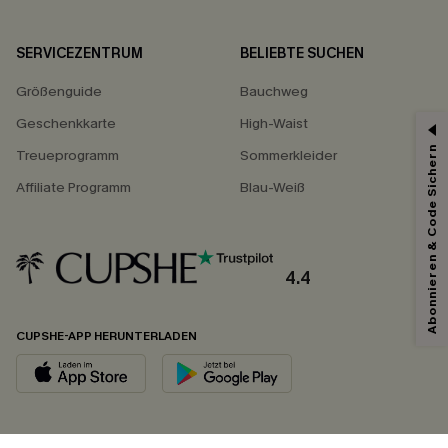
SERVICEZENTRUM
BELIEBTE SUCHEN
Größenguide
Bauchweg
Geschenkkarte
High-Waist
Abonnieren & Code Sichern
Treueprogramm
Sommerkleider
Affiliate Programm
Blau-Weiß
4.4
CUPSHE-APP HERUNTERLADEN
FOLGEN SIE UNS AUF