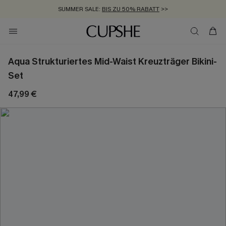
SUMMER SALE:
BIS ZU 50% RABATT
>>
ZUM NEWSLETTER:
KOSTENLOSER VERSAND AB 89 €
BIS ZU -20% EXTRA ERHALTEN
>>
>>
Aqua Strukturiertes Mid-Waist Kreuzträger Bikini-
Set
47,99 €