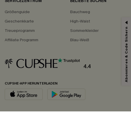
SERVICEZENTRUM
BELIEBTE SUCHEN
Größenguide
Bauchweg
Geschenkkarte
High-Waist
Abonnieren & Code Sichern
Treueprogramm
Sommerkleider
Affiliate Programm
Blau-Weiß
4.4
CUPSHE-APP HERUNTERLADEN
FOLGEN SIE UNS AUF