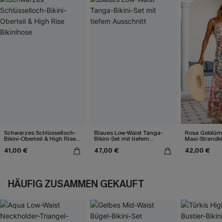
Schwarzes Schlüsselloch-
Blaues Low-Waist Tanga-
Rosa Geblümt
Bikini-Oberteil & High Rise
Bikini-Set mit tiefem
Maxi-Strandk
Bikinihose
Ausschnitt
Ausschnitt
41,00 €
47,00 €
42,00 €
HÄUFIG ZUSAMMEN GEKAUFT