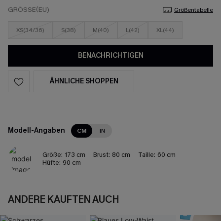
GRÖSSE(EU)
Größentabelle
XS(34/36)
S(38)
M(40)
L(42)
XL(44)
BENACHRICHTIGEN
ÄHNLICHE SHOPPEN
Modell-Angaben
CM
IN
Größe:
173 cm
Brust:
80 cm
Taille:
60 cm
Hüfte:
90 cm
ANDERE KAUFTEN AUCH