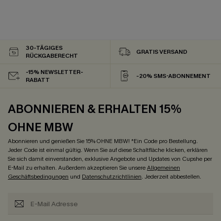
30-TÄGIGES
GRATIS VERSAND
RÜCKGABERECHT
-15% NEWSLETTER-
-20% SMS-ABONNEMENT
RABATT
ABONNIEREN & ERHALTEN 15%
OHNE MBW
Abonnieren und genießen Sie 15% OHNE MBW! *Ein Code pro Bestellung.
Jeder Code ist einmal gültig. Wenn Sie auf diese Schaltfläche klicken, erklären
Sie sich damit einverstanden, exklusive Angebote und Updates von Cupshe per
E-Mail zu erhalten. Außerdem akzeptieren Sie unsere
Allgemeinen
Geschäftsbedingungen
und
Datenschutzrichtlinien
. Jederzeit abbestellen.