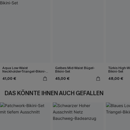
Aqua Low-Waist
Gelbes Mid-Waist Bügel-
Türkis High-W
Neckholder-Triangel-Bikini-
Bikini-Set
Bikini-Set
Set
41,00 €
45,00 €
48,00 €
DAS KÖNNTE IHNEN AUCH GEFALLEN