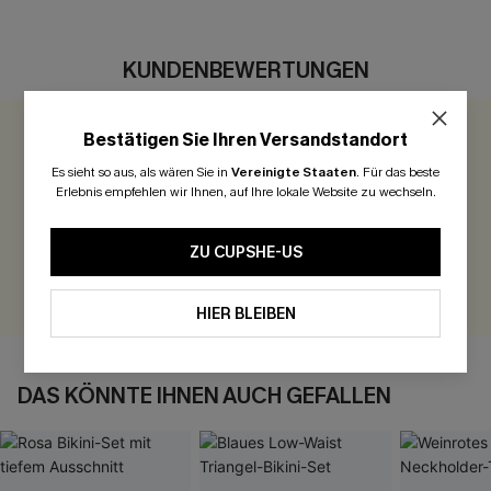
KUNDENBEWERTUNGEN
Bestätigen Sie Ihren Versandstandort
0.0
Es sieht so aus, als wären Sie in
Vereinigte Staaten
.
Für das beste
Erlebnis empfehlen wir Ihnen, auf Ihre lokale Website zu wechseln.
Seien Sie der Erste, der bewertet
300 Punkte für Ihre Bewertung!
ZU CUPSHE-US
BEWERTEN
HIER BLEIBEN
DAS KÖNNTE IHNEN AUCH GEFALLEN