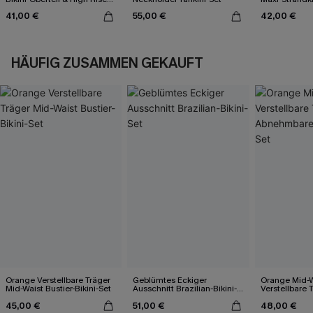
Bikinihose
Ausschnitt
41,00 €
55,00 €
42,00 €
HÄUFIG ZUSAMMEN GEKAUFT
Orange Verstellbare Träger
Geblümtes Eckiger
Orange Mid-W
Mid-Waist Bustier-Bikini-Set
Ausschnitt Brazilian-Bikini-
Verstellbare 
Set
Abnehmbare C
45,00 €
51,00 €
48,00 €
Set