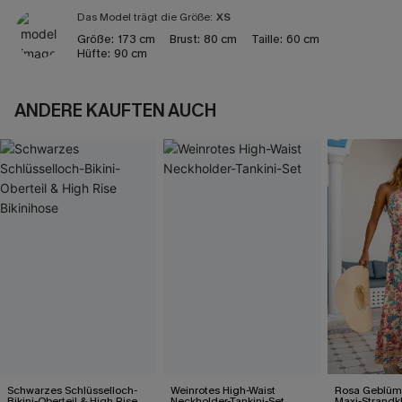
Das Model trägt die Größe:
XS
Größe:
173 cm
Brust:
80 cm
Taille:
60 cm
Hüfte:
90 cm
ANDERE KAUFTEN AUCH
Schwarzes Schlüsselloch-
Weinrotes High-Waist
Rosa Geblümt
Bikini-Oberteil & High Rise
Neckholder-Tankini-Set
Maxi-Strandk