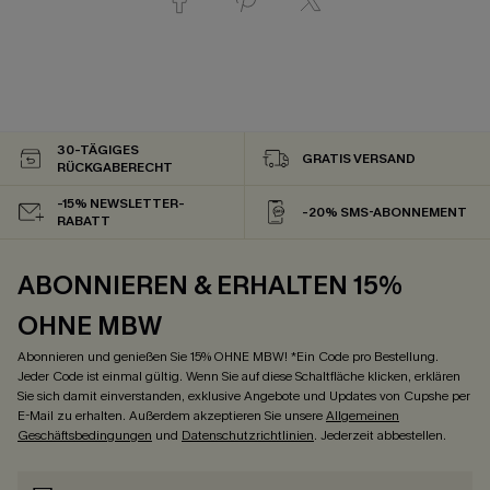
30-TÄGIGES
GRATIS VERSAND
RÜCKGABERECHT
-15% NEWSLETTER-
-20% SMS-ABONNEMENT
RABATT
ABONNIEREN & ERHALTEN 15%
OHNE MBW
Abonnieren und genießen Sie 15% OHNE MBW! *Ein Code pro Bestellung.
Jeder Code ist einmal gültig. Wenn Sie auf diese Schaltfläche klicken, erklären
Sie sich damit einverstanden, exklusive Angebote und Updates von Cupshe per
E-Mail zu erhalten. Außerdem akzeptieren Sie unsere
Allgemeinen
Geschäftsbedingungen
und
Datenschutzrichtlinien
. Jederzeit abbestellen.