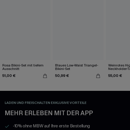
Rosa Bikini-Set mit tiefem
Blaues Low-Waist Triangel-
Weinrotes Hi
Ausschnitt
Bikini-Set
Neckholder-T
51,00 €
50,99 €
55,00 €
LADEN UND FREISCHALTEN EXKLUSIVE VORTEILE
MEHR ERLEBEN MIT DER APP
-10% ohne MBW auf Ihre erste Bestellung