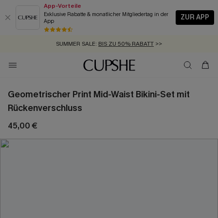
App-Vorteile
Exklusive Rabatte & monatlicher Mitgliedertag in der
ZUR APP
App
GRATIS MASSBAND MIT JEDEM SCHNELLVERSAND-ARTIKEL >>
SUMMER SALE:
BIS ZU 50% RABATT
>>
ZUM NEWSLETTER:
KOSTENLOSER VERSAND AB 89 €
BIS ZU -20% EXTRA ERHALTEN
>>
>>
Geometrischer Print Mid-Waist Bikini-Set mit
Rückenverschluss
45,00 €