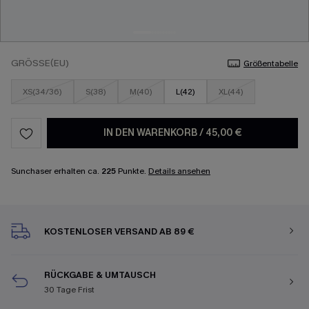
GRÖSSE(EU)
Größentabelle
XS(34/36)
S(38)
M(40)
L(42)
XL(44)
IN DEN WARENKORB
/
45,00 €
Sunchaser erhalten ca.
225
Punkte.
Details ansehen
KOSTENLOSER VERSAND AB 89 €
RÜCKGABE & UMTAUSCH
30 Tage Frist