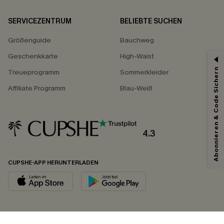
SERVICEZENTRUM
BELIEBTE SUCHEN
Größenguide
Bauchweg
Geschenkkarte
High-Waist
Abonnieren & Code Sichern
Treueprogramm
Sommerkleider
Affiliate Programm
Blau-Weiß
4.3
CUPSHE-APP HERUNTERLADEN
FOLGEN SIE UNS AUF