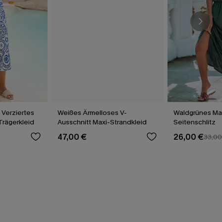
 Verziertes
Weißes Ärmelloses V-
Waldgrünes Max
Trägerkleid
Ausschnitt Maxi-Strandkleid
Seitenschlitz
47,00 €
26,00 €
33,00