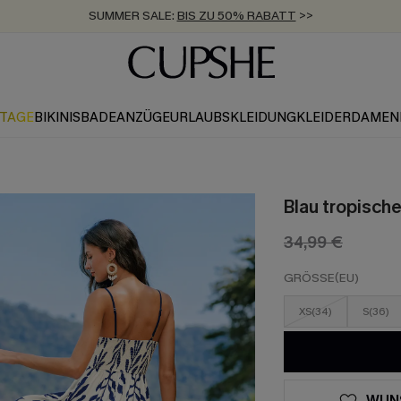
SUMMER SALE:
BIS ZU 50% RABATT
>>
ZUM NEWSLETTER:
KOSTENLOSER VERSAND AB 89 €
BIS ZU -20% EXTRA ERHALTEN
>>
>>
KTAGE
BIKINIS
BADEANZÜGE
URLAUBSKLEIDUNG
KLEIDER
DAMEN
Blau tropische
34,99 €
GRÖSSE(EU)
XS(34)
S(36)
WUN