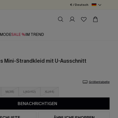
€ / Deutsch
MODE
SALE %
IM TREND
s Mini-Strandkleid mit U-Ausschnitt
Größentabelle
M(38)
L(40/42)
XL(44)
BENACHRICHTIGEN
SCHLISTE
ÄHNLICHE SHOPPEN