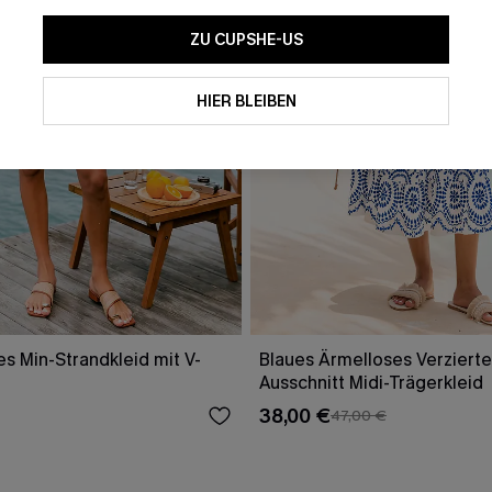
ZU CUPSHE-US
HIER BLEIBEN
es Min-Strandkleid mit V-
Blaues Ärmelloses Verzierte
Ausschnitt Midi-Trägerkleid
38,00 €
47,00 €