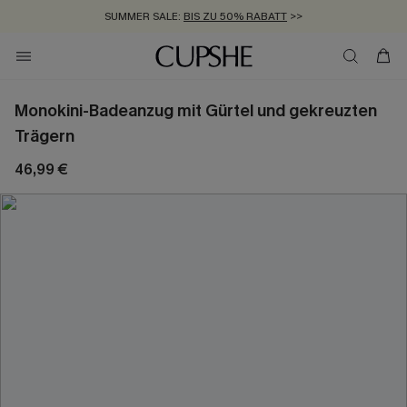
SUMMER SALE:
BIS ZU 50% RABATT
>>
ZUM NEWSLETTER:
KOSTENLOSER VERSAND AB 89 €
BIS ZU -20% EXTRA ERHALTEN
>>
>>
Monokini-Badeanzug mit Gürtel und gekreuzten
Trägern
46,99 €