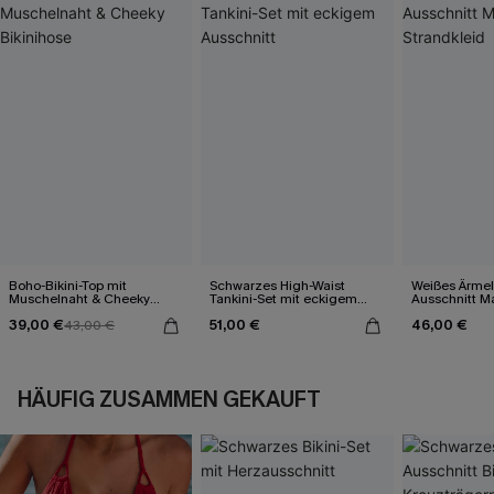
Boho-Bikini-Top mit
Schwarzes High-Waist
Weißes Ärmel
Muschelnaht & Cheeky
Tankini-Set mit eckigem
Ausschnitt Ma
Bikinihose
Ausschnitt
39,00 €
51,00 €
46,00 €
43,00 €
HÄUFIG ZUSAMMEN GEKAUFT