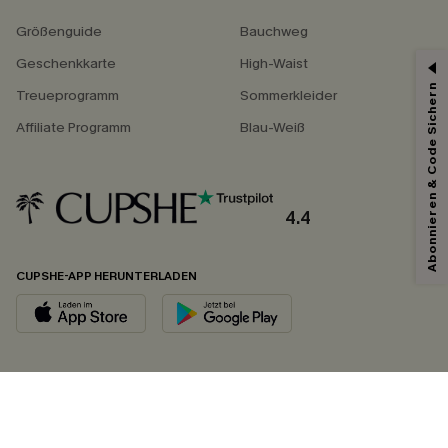
Größenguide
Bauchweg
Geschenkkarte
High-Waist
Abonnieren & Code Sichern
Treueprogramm
Sommerkleider
Affiliate Programm
Blau-Weiß
4.4
CUPSHE-APP HERUNTERLADEN
FOLGEN SIE UNS AUF