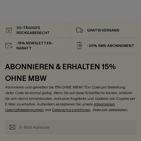
30-TÄGIGES
GRATIS VERSAND
RÜCKGABERECHT
-15% NEWSLETTER-
-20% SMS-ABONNEMENT
RABATT
ABONNIEREN & ERHALTEN 15%
OHNE MBW
Abonnieren und genießen Sie 15% OHNE MBW! *Ein Code pro Bestellung.
Jeder Code ist einmal gültig. Wenn Sie auf diese Schaltfläche klicken, erklären
Sie sich damit einverstanden, exklusive Angebote und Updates von Cupshe per
E-Mail zu erhalten. Außerdem akzeptieren Sie unsere
Allgemeinen
Geschäftsbedingungen
und
Datenschutzrichtlinien
. Jederzeit abbestellen.