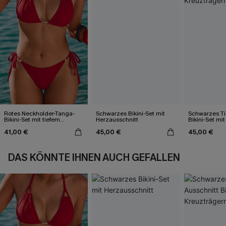
Rotes Neckholder-Tanga-
Schwarzes Bikini-Set mit
Schwarzes Ti
Bikini-Set mit tiefem
Herzausschnitt
Bikini-Set mi
Ausschnitt
41,00 €
45,00 €
45,00 €
DAS KÖNNTE IHNEN AUCH GEFALLEN