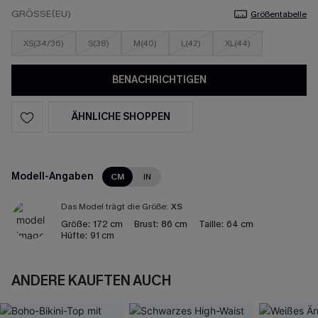
GRÖSSE(EU)
Größentabelle
XS(34/36)
S(38)
M(40)
L(42)
XL(44)
BENACHRICHTIGEN
ÄHNLICHE SHOPPEN
Modell-Angaben
CM
IN
Das Model trägt die Größe:
XS
Größe:
172 cm
Brust:
86 cm
Taille:
64 cm
Hüfte:
91 cm
ANDERE KAUFTEN AUCH