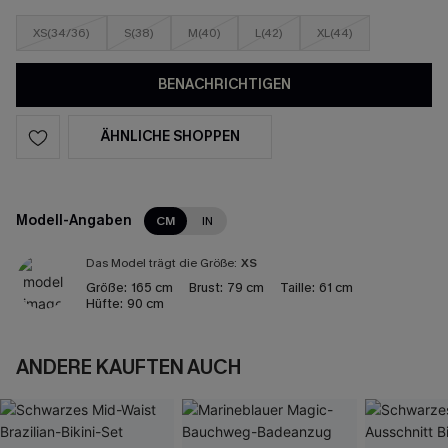
XS(34/36)
S(38)
M(40)
L(42)
XL(44)
BENACHRICHTIGEN
ÄHNLICHE SHOPPEN
Modell-Angaben
CM
IN
Das Model trägt die Größe:
XS
Größe:
165 cm
Brust:
79 cm
Taille:
61 cm
Hüfte:
90 cm
ANDERE KAUFTEN AUCH