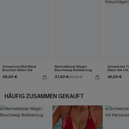
Schwarzes Mid-Waist
Marineblauer Magic-
Schwarzes Ti
Brazilian-Bikini-Set
Bauchweg-Badeanzug
Bikini-Set mi
48,00 €
37,00 €
45,00 €
46,00 €
HÄUFIG ZUSAMMEN GEKAUFT