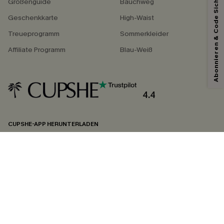
Abonnieren & Code Sichern
Größenguide
Bauchweg
Geschenkkarte
High-Waist
Treueprogramm
Sommerkleider
Affiliate Programm
Blau-Weiß
4.4
CUPSHE-APP HERUNTERLADEN
FOLGEN SIE UNS AUF