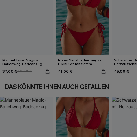
Marineblauer Magic-
Rotes Neckholder-Tanga-
Schwarzes Bik
Bauchweg-Badeanzug
Bikini-Set mit tiefem
Herzausschni
Ausschnitt
37,00 €
41,00 €
45,00 €
46,00 €
DAS KÖNNTE IHNEN AUCH GEFALLEN