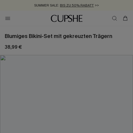
SUMMER SALE:
BIS ZU 50% RABATT
>>
ZUM NEWSLETTER:
KOSTENLOSER VERSAND AB 89 €
BIS ZU -20% EXTRA ERHALTEN
>>
>>
Blumiges Bikini-Set mit gekreuzten Trägern
38,99 €