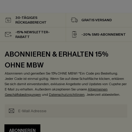
30-TÄGIGES
GRATIS VERSAND
RÜCKGABERECHT
-15% NEWSLETTER-
-20% SMS-ABONNEMENT
RABATT
ABONNIEREN & ERHALTEN 15%
OHNE MBW
Abonnieren und genießen Sie 15% OHNE MBW! *Ein Code pro Bestellung.
Jeder Code ist einmal gültig. Wenn Sie auf diese Schaltfläche klicken, erklären
Sie sich damit einverstanden, exklusive Angebote und Updates von Cupshe per
E-Mail zu erhalten. Außerdem akzeptieren Sie unsere
Allgemeinen
Geschäftsbedingungen
und
Datenschutzrichtlinien
. Jederzeit abbestellen.
ABONNIEREN