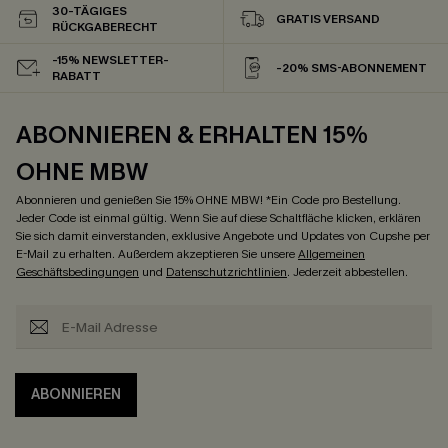
30-TÄGIGES
GRATIS VERSAND
RÜCKGABERECHT
-15% NEWSLETTER-
-20% SMS-ABONNEMENT
RABATT
ABONNIEREN & ERHALTEN 15%
OHNE MBW
Abonnieren und genießen Sie 15% OHNE MBW! *Ein Code pro Bestellung.
Jeder Code ist einmal gültig. Wenn Sie auf diese Schaltfläche klicken, erklären
Sie sich damit einverstanden, exklusive Angebote und Updates von Cupshe per
E-Mail zu erhalten. Außerdem akzeptieren Sie unsere
Allgemeinen
Geschäftsbedingungen
und
Datenschutzrichtlinien
. Jederzeit abbestellen.
ABONNIEREN