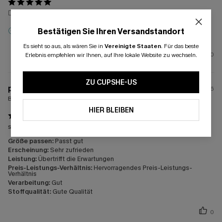
👍🏻
Bestätigen Sie Ihren Versandstandort
Anreizbewertung
Es sieht so aus, als wären Sie in
Vereinigte Staaten
.
Für das beste
0
Erlebnis empfehlen wir Ihnen, auf Ihre lokale Website zu wechseln.
ZU CUPSHE-US
p****
21/01/2026
Bestellte Größen:
M
HIER BLEIBEN
sieht toll aus dieser Bikini
Größe passen:
Passt gut
Erscheinung:
Sehr zufrieden
Leistung:
Übertrifft die Erwartungen
Preis-Leistungs-Verhältnis:
Hervorragendes Preis-Leistungs-
Verhältnis
Verarbeitung:
Gut
Stoffqualität:
Gute Qualität
0