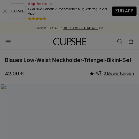
App-Vorteile
Exklusive Rabatte & monatlicher Mitgliedertag in der
ZUR APP
App
GRATIS MASSBAND MIT JEDEM SCHNELLVERSAND-ARTIKEL >>
SUMMER SALE:
BIS ZU 50% RABATT
>>
ZUM NEWSLETTER:
KOSTENLOSER VERSAND AB 89 €
BIS ZU -20% EXTRA ERHALTEN
>>
>>
Blaues Low-Waist Neckholder-Triangel-Bikini-Set
42,00 €
4.7
3 Bewertungen