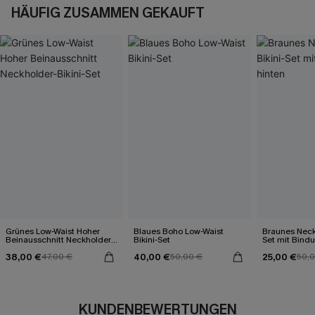
HÄUFIG ZUSAMMEN GEKAUFT
Grünes Low-Waist Hoher
Blaues Boho Low-Waist
Braunes Neckh
Beinausschnitt Neckholder-
Bikini-Set
Set mit Bind
Bikini-Set
38,00 €
40,00 €
25,00 €
47,00 €
50,00 €
50,
KUNDENBEWERTUNGEN