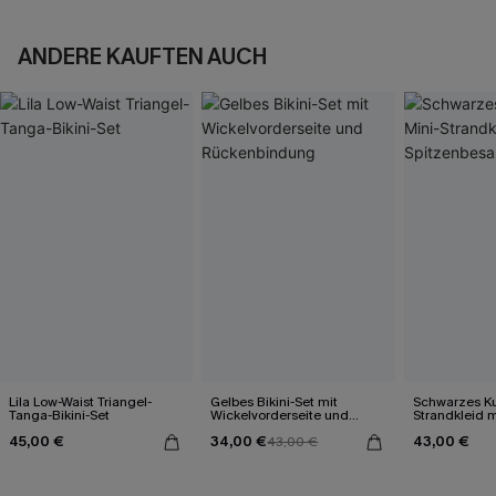
ANDERE KAUFTEN AUCH
Lila Low-Waist Triangel-
Gelbes Bikini-Set mit
Schwarzes Ku
Tanga-Bikini-Set
Wickelvorderseite und
Strandkleid m
Rückenbindung
Spitzenbesa
45,00 €
34,00 €
43,00 €
43,00 €