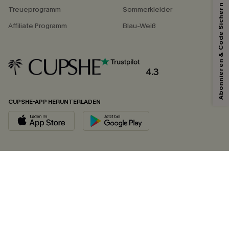
Abonnieren & Code Sichern
Treueprogramm
Sommerkleider
Affiliate Programm
Blau-Weiß
4.3
CUPSHE-APP HERUNTERLADEN
FOLGEN SIE UNS AUF
©2026 CUPSHE DEUTSCHLAND