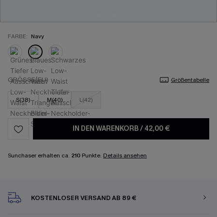
FARBE:
Navy
GRÖSSE(EU)
Größentabelle
S(38)
M(40)
L(42)
IN DEN WARENKORB
/
42,00 €
Sunchaser erhalten ca.
210
Punkte.
Details ansehen
KOSTENLOSER VERSAND AB 89 €