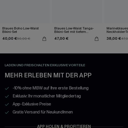
Blaues Boho Low-Waist
Blaues Low-Waist Tanga-
Marineblaues
Bikini-Set
Bikini-Set mit tiefem
Neckholder-Tr
Ausschnitt
Set mit Spitz
40,00 €
47,00 €
38,00 €
50,00 €
47,
LADEN UND FREISCHALTEN EXKLUSIVE VORTEILE
MEHR ERLEBEN MIT DER APP
-10% ohne MBW auf Ihre erste Bestellung
Exklusiv: Ihr monatlicher Mitgliedertag
App-Exklusive Preise
Gratis Versand für NeukundInnen
APP HOLEN & PROFITIEREN