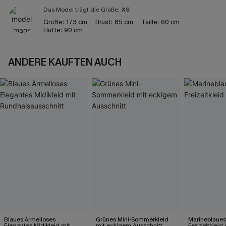
Das Model trägt die Größe:
XS
Größe:
173 cm
Brust:
85 cm
Taille:
60 cm
Hüfte:
90 cm
ANDERE KAUFTEN AUCH
Blaues Ärmelloses
Grünes Mini-Sommerkleid
Marineblaues
Elegantes Midikleid mit
mit eckigem Ausschnitt
Freizeitkleid 