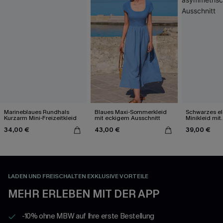
Marineblaues Rundhals
Blaues Maxi-Sommerkleid
Schwarzes e
Kurzarm Mini-Freizeitkleid
mit eckigem Ausschnitt
Minikleid mit
asymmetris
34,00 €
43,00 €
39,00 €
Ausschnitt
LADEN UND FREISCHALTEN EXKLUSIVE VORTEILE
MEHR ERLEBEN MIT DER APP
-10% ohne MBW auf Ihre erste Bestellung