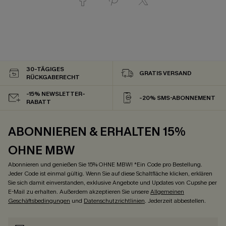
30-TÄGIGES
GRATIS VERSAND
RÜCKGABERECHT
-15% NEWSLETTER-
-20% SMS-ABONNEMENT
RABATT
ABONNIEREN & ERHALTEN 15%
OHNE MBW
Abonnieren und genießen Sie 15% OHNE MBW! *Ein Code pro Bestellung.
Jeder Code ist einmal gültig. Wenn Sie auf diese Schaltfläche klicken, erklären
Sie sich damit einverstanden, exklusive Angebote und Updates von Cupshe per
E-Mail zu erhalten. Außerdem akzeptieren Sie unsere
Allgemeinen
Geschäftsbedingungen
und
Datenschutzrichtlinien
. Jederzeit abbestellen.