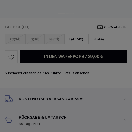
GRÖSSE(EU)
Größentabelle
XS(34)
S(36)
M(38)
L(40/42)
XL(44)
IN DEN WARENKORB
/
29,00 €
Sunchaser erhalten ca.
145
Punkte.
Details ansehen
KOSTENLOSER VERSAND AB 89 €
RÜCKGABE & UMTAUSCH
30 Tage Frist