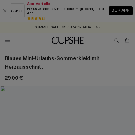
App-Vorteile
Exklusive Rabatte & monatlicher Mitgliedertag in der
ZUR APP
App
GRATIS MASSBAND MIT JEDEM SCHNELLVERSAND-ARTIKEL >>
SUMMER SALE:
BIS ZU 50% RABATT
>>
ZUM NEWSLETTER:
KOSTENLOSER VERSAND AB 89 €
BIS ZU -20% EXTRA ERHALTEN
>>
>>
Blaues Mini-Urlaubs-Sommerkleid mit
Herzausschnitt
29,00 €