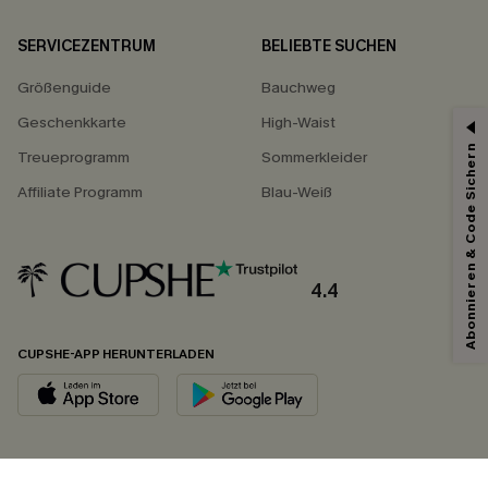
SERVICEZENTRUM
BELIEBTE SUCHEN
Größenguide
Bauchweg
Geschenkkarte
High-Waist
Abonnieren & Code Sichern
Treueprogramm
Sommerkleider
Affiliate Programm
Blau-Weiß
4.4
CUPSHE-APP HERUNTERLADEN
FOLGEN SIE UNS AUF