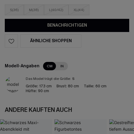
S(36)
M(38)
L(40/42)
XL(44)
BENACHRICHTIGEN
ÄHNLICHE SHOPPEN
Modell-Angaben
CM
IN
Das Model trägt die Größe:
S
Größe:
173 cm
Brust:
80 cm
Taille:
60 cm
Hüfte:
90 cm
ANDERE KAUFTEN AUCH