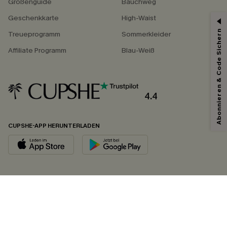
Größenguide
Bauchweg
Geschenkkarte
High-Waist
Abonnieren & Code Sichern
Treueprogramm
Sommerkleider
Affiliate Programm
Blau-Weiß
4.4
CUPSHE-APP HERUNTERLADEN
FOLGEN SIE UNS AUF