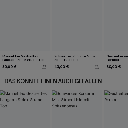
Marineblau Gestreiftes
Schwarzes Kurzarm Mini-
Gestreifter Ä
Langarm Strick-Strand-Top
Strandkleid mit
Romper
Spitzenbesaz
39,00 €
43,00 €
39,00 €
DAS KÖNNTE IHNEN AUCH GEFALLEN