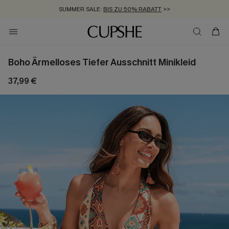
SUMMER SALE:
BIS ZU 50% RABATT
>>
ZUM NEWSLETTER:
KOSTENLOSER VERSAND AB 89 €
BIS ZU -20% EXTRA ERHALTEN
>>
>>
Boho Ärmelloses Tiefer Ausschnitt Minikleid
37,99 €