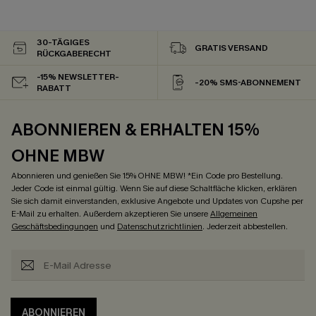
30-TÄGIGES
GRATIS VERSAND
RÜCKGABERECHT
-15% NEWSLETTER-
-20% SMS-ABONNEMENT
RABATT
ABONNIEREN & ERHALTEN 15%
OHNE MBW
Abonnieren und genießen Sie 15% OHNE MBW! *Ein Code pro Bestellung.
Jeder Code ist einmal gültig. Wenn Sie auf diese Schaltfläche klicken, erklären
Sie sich damit einverstanden, exklusive Angebote und Updates von Cupshe per
E-Mail zu erhalten. Außerdem akzeptieren Sie unsere
Allgemeinen
Geschäftsbedingungen
und
Datenschutzrichtlinien
. Jederzeit abbestellen.
ABONNIEREN