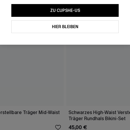
ZU CUPSHE-US
HIER BLEIBEN
rstellbare Träger Mid-Waist
Schwarzes High-Waist Verst
Träger Rundhals Bikini-Set
45,00 €