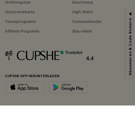
Größenguide
Bauchweg
Geschenkkarte
High-Waist
Abonnieren & Code Sichern
Treueprogramm
Sommerkleider
Affiliate Programm
Blau-Weiß
4.4
CUPSHE-APP HERUNTERLADEN
FOLGEN SIE UNS AUF