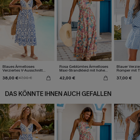
Blaues Ärmelloses
Rosa Geblümtes Ärmelloses
Blauer Verzie
Verziertes V-Ausschnitt
Maxi-Strandkleid mit hohem
Romper mit T
Midi-Trägerkleid
Ausschnitt
Wickeloptik
38,00 €
42,00 €
37,00 €
47,00 €
DAS KÖNNTE IHNEN AUCH GEFALLEN