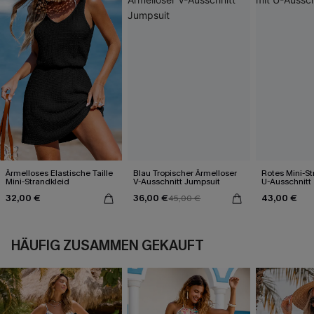
Ärmelloses Elastische Taille
Blau Tropischer Ärmelloser
Rotes Mini-St
Mini-Strandkleid
V-Ausschnitt Jumpsuit
U-Ausschnitt
32,00 €
36,00 €
43,00 €
45,00 €
HÄUFIG ZUSAMMEN GEKAUFT