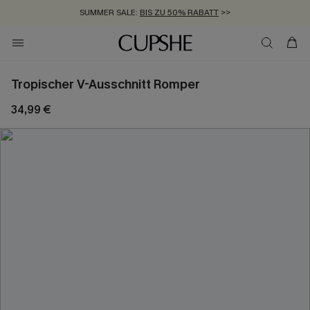
SUMMER SALE:
BIS ZU 50% RABATT
>>
ZUM NEWSLETTER:
KOSTENLOSER VERSAND AB 89 €
BIS ZU -20% EXTRA ERHALTEN
>>
>>
Tropischer V-Ausschnitt Romper
34,99 €