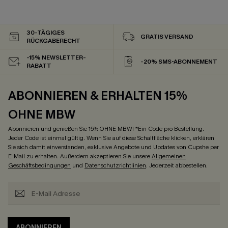
30-TÄGIGES
GRATIS VERSAND
RÜCKGABERECHT
-15% NEWSLETTER-
-20% SMS-ABONNEMENT
RABATT
ABONNIEREN & ERHALTEN 15%
OHNE MBW
Abonnieren und genießen Sie 15% OHNE MBW! *Ein Code pro Bestellung.
Jeder Code ist einmal gültig. Wenn Sie auf diese Schaltfläche klicken, erklären
Sie sich damit einverstanden, exklusive Angebote und Updates von Cupshe per
E-Mail zu erhalten. Außerdem akzeptieren Sie unsere
Allgemeinen
Geschäftsbedingungen
und
Datenschutzrichtlinien
. Jederzeit abbestellen.
ABONNIEREN