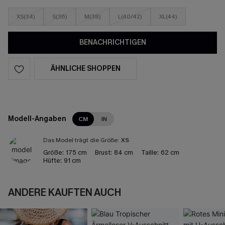
XS(34)
S(36)
M(38)
L(40/42)
XL(44)
BENACHRICHTIGEN
ÄHNLICHE SHOPPEN
Modell-Angaben
CM
IN
Das Model trägt die Größe:
XS
Größe:
175 cm
Brust:
84 cm
Taille:
62 cm
Hüfte:
91 cm
ANDERE KAUFTEN AUCH