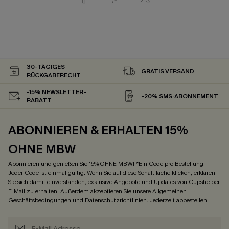
30-TÄGIGES
GRATIS VERSAND
RÜCKGABERECHT
-15% NEWSLETTER-
-20% SMS-ABONNEMENT
RABATT
ABONNIEREN & ERHALTEN 15%
OHNE MBW
Abonnieren und genießen Sie 15% OHNE MBW! *Ein Code pro Bestellung.
Jeder Code ist einmal gültig. Wenn Sie auf diese Schaltfläche klicken, erklären
Sie sich damit einverstanden, exklusive Angebote und Updates von Cupshe per
E-Mail zu erhalten. Außerdem akzeptieren Sie unsere
Allgemeinen
Geschäftsbedingungen
und
Datenschutzrichtlinien
. Jederzeit abbestellen.