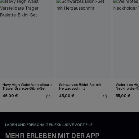
Navy High Waist Verstellbare
Schwarzes Bikini-Set mit
Weinrotes Hi
Träger Bralette-Bikini-Set
Herzausschnitt
Neckholder-T
45,00 €
45,00 €
55,00 €
LADEN UND FREISCHALTEN EXKLUSIVE VORTEILE
MEHR ERLEBEN MIT DER APP