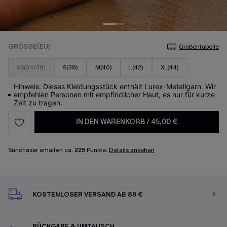
GRÖSSE(EU)
Größentabelle
XS(34/36)
S(38)
M(40)
L(42)
XL(44)
Hinweis: Dieses Kleidungsstück enthält Lurex-Metallgarn. Wir
empfehlen Personen mit empfindlicher Haut, es nur für kurze
Zeit zu tragen.
IN DEN WARENKORB
/
45,00 €
Sunchaser erhalten ca.
225
Punkte.
Details ansehen
KOSTENLOSER VERSAND AB 89 €
RÜCKGABE & UMTAUSCH