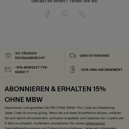
Gefällt es Ihnen? Teilen Sie es!
30-TÄGIGES
GRATIS VERSAND
RÜCKGABERECHT
-15% NEWSLETTER-
-20% SMS-ABONNEMENT
RABATT
ABONNIEREN & ERHALTEN 15%
OHNE MBW
Abonnieren und genießen Sie 15% OHNE MBW! *Ein Code pro Bestellung.
Jeder Code ist einmal gültig. Wenn Sie auf diese Schaltfläche klicken, erklären
Sie sich damit einverstanden, exklusive Angebote und Updates von Cupshe per
E-Mail zu erhalten. Außerdem akzeptieren Sie unsere
Allgemeinen
Geschäftsbedingungen
und
Datenschutzrichtlinien
. Jederzeit abbestellen.