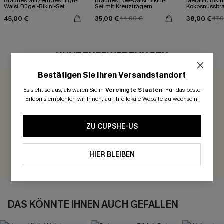
Braunes Glitzerndes High-
Braunes Low-Waist Bikini-
Metallic Bikin
Waist Bügel-Bikini-Set
Set mit Kreuzträgern
Kokosnussbr
45,00 €
35,00 €
38,00 €
44,00 €
47,
KUNDENBEWERTUNGEN
Bestätigen Sie Ihren Versandstandort
Es sieht so aus, als wären Sie in
Vereinigte Staaten
.
Für das beste
0.0
Erlebnis empfehlen wir Ihnen, auf Ihre lokale Website zu wechseln.
Seien Sie der Erste, der bewertet
ZU CUPSHE-US
300 Punkte für Ihre Bewertung!
BEWERTEN
HIER BLEIBEN
DAS KÖNNTE IHNEN AUCH GEFALLEN