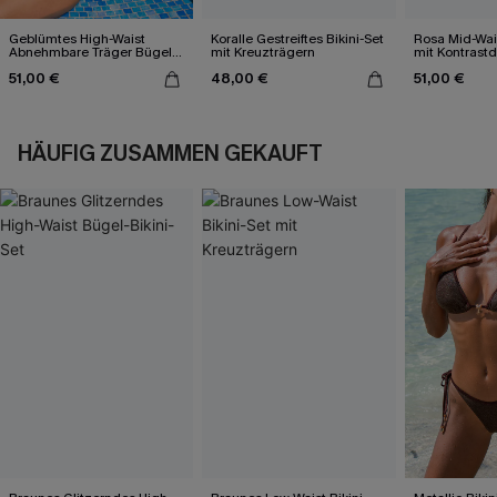
Geblümtes High-Waist
Koralle Gestreiftes Bikini-Set
Rosa Mid-Wais
Abnehmbare Träger Bügel-
mit Kreuzträgern
mit Kontrastd
Bikini-Set
51,00 €
48,00 €
51,00 €
HÄUFIG ZUSAMMEN GEKAUFT