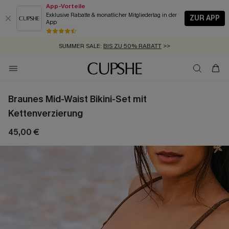
App-Vorteile
Exklusive Rabatte & monatlicher Mitgliedertag in der
ZUR APP
App
GRATIS MASSBAND MIT JEDEM SCHNELLVERSAND-ARTIKEL >>
SUMMER SALE:
BIS ZU 50% RABATT
>>
ZUM NEWSLETTER:
KOSTENLOSER VERSAND AB 89 €
BIS ZU -20% EXTRA ERHALTEN
>>
>>
Braunes Mid-Waist Bikini-Set mit
Kettenverzierung
45,00 €