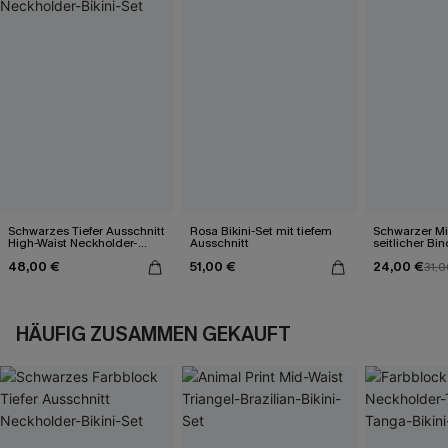
Schwarzes Tiefer Ausschnitt
Rosa Bikini-Set mit tiefem
Schwarzer Mi
High-Waist Neckholder-
Ausschnitt
seitlicher Bi
Bikini-Set
48,00 €
51,00 €
24,00 €
31,0
HÄUFIG ZUSAMMEN GEKAUFT