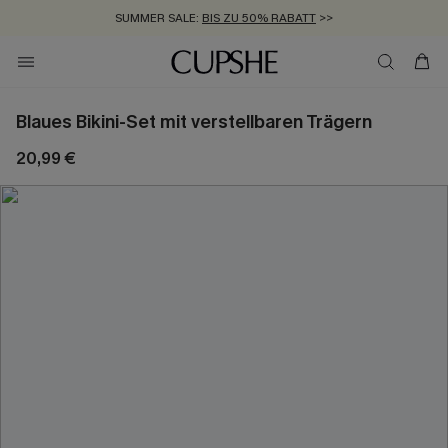
SUMMER SALE:
BIS ZU 50% RABATT
>>
ZUM NEWSLETTER:
KOSTENLOSER VERSAND AB 89 €
BIS ZU -20% EXTRA ERHALTEN
>>
>>
Blaues Bikini-Set mit verstellbaren Trägern
20,99 €