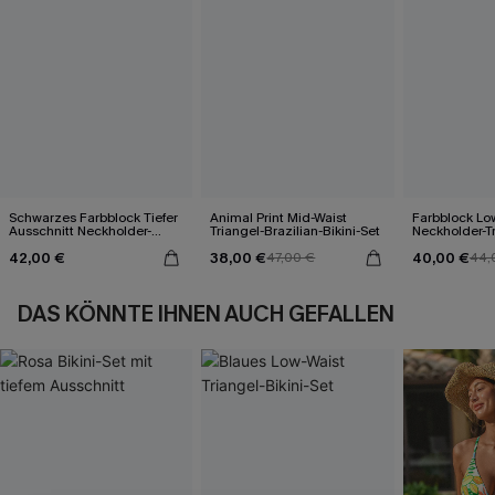
Schwarzes Farbblock Tiefer
Animal Print Mid-Waist
Farbblock Lo
Ausschnitt Neckholder-
Triangel-Brazilian-Bikini-Set
Neckholder-T
Bikini-Set
Bikini-Set
42,00 €
38,00 €
40,00 €
47,00 €
44,
DAS KÖNNTE IHNEN AUCH GEFALLEN