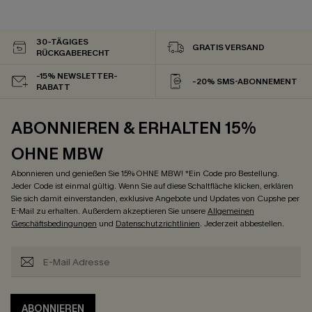
30-TÄGIGES
GRATIS VERSAND
RÜCKGABERECHT
-15% NEWSLETTER-
-20% SMS-ABONNEMENT
RABATT
ABONNIEREN & ERHALTEN 15%
OHNE MBW
Abonnieren und genießen Sie 15% OHNE MBW! *Ein Code pro Bestellung.
Jeder Code ist einmal gültig. Wenn Sie auf diese Schaltfläche klicken, erklären
Sie sich damit einverstanden, exklusive Angebote und Updates von Cupshe per
E-Mail zu erhalten. Außerdem akzeptieren Sie unsere
Allgemeinen
Geschäftsbedingungen
und
Datenschutzrichtlinien
. Jederzeit abbestellen.
ABONNIEREN