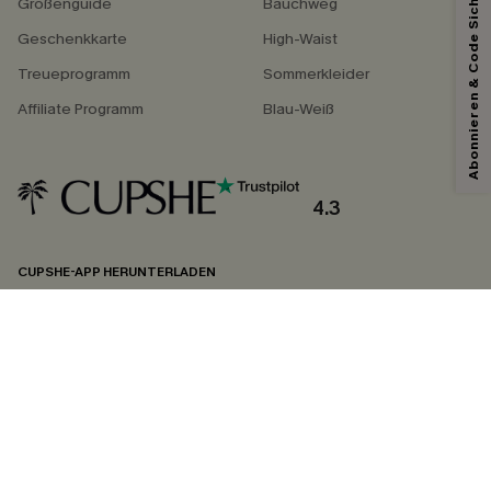
Abonnieren & Code Sichern
Größenguide
Bauchweg
Geschenkkarte
High-Waist
Treueprogramm
Sommerkleider
Affiliate Programm
Blau-Weiß
4.3
CUPSHE-APP HERUNTERLADEN
FOLGEN SIE UNS AUF