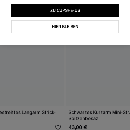
ZU CUPSHE-US
HIER BLEIBEN
streiftes Langarm Strick-
Schwarzes Kurzarm Mini-Str
Spitzenbesaz
43,00 €