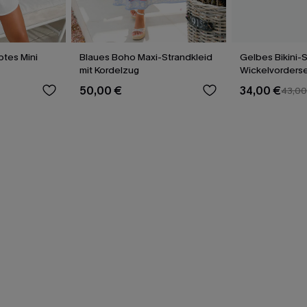
tes Mini
Blaues Boho Maxi-Strandkleid
Gelbes Bikini-S
mit Kordelzug
Wickelvorderse
Rückenbindun
50,00 €
34,00 €
43,00