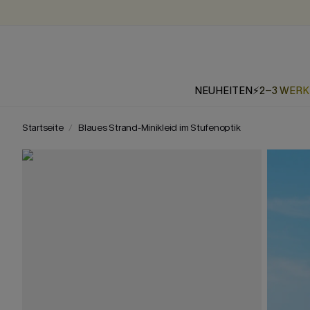
NEUHEITEN
⚡2-3 WER
Startseite
Blaues Strand-Minikleid im Stufenoptik