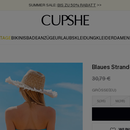
SUMMER SALE:
BIS ZU 50% RABATT
>>
ZUM NEWSLETTER:
KOSTENLOSER VERSAND AB 89 €
BIS ZU -20% EXTRA ERHALTEN
>>
>>
KTAGE
BIKINIS
BADEANZÜGE
URLAUBSKLEIDUNG
KLEIDER
DAMEN
Blaues Strand
30,79 €
GRÖSSE(EU)
S(36)
M(38)
WUN