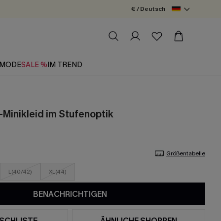
€ / Deutsch
MODE
SALE %
IM TREND
-Minikleid im Stufenoptik
Größentabelle
L(40/42)
XL(44)
BENACHRICHTIGEN
SCHLISTE
ÄHNLICHE SHOPPEN