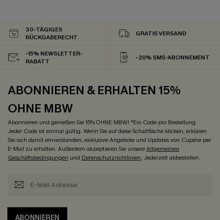
30-TÄGIGES
GRATIS VERSAND
RÜCKGABERECHT
-15% NEWSLETTER-
-20% SMS-ABONNEMENT
RABATT
ABONNIEREN & ERHALTEN 15%
OHNE MBW
Abonnieren und genießen Sie 15% OHNE MBW! *Ein Code pro Bestellung.
Jeder Code ist einmal gültig. Wenn Sie auf diese Schaltfläche klicken, erklären
Sie sich damit einverstanden, exklusive Angebote und Updates von Cupshe per
E-Mail zu erhalten. Außerdem akzeptieren Sie unsere
Allgemeinen
Geschäftsbedingungen
und
Datenschutzrichtlinien
. Jederzeit abbestellen.
ABONNIEREN