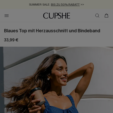
SUMMER SALE:
BIS ZU 50% RABATT
>>
ZUM NEWSLETTER:
KOSTENLOSER VERSAND AB 89 €
BIS ZU -20% EXTRA ERHALTEN
>>
>>
Blaues Top mit Herzausschnitt und Bindeband
33,99 €