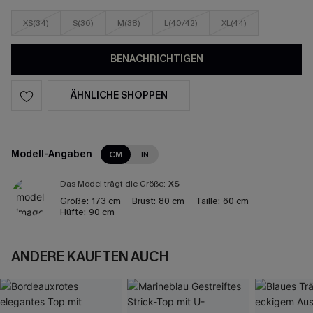
XS(34)
S(36)
M(38)
L(40/42)
XL(44)
BENACHRICHTIGEN
ÄHNLICHE SHOPPEN
Modell-Angaben
CM
IN
Das Model trägt die Größe:
XS
Größe:
173 cm
Brust:
80 cm
Taille:
60 cm
Hüfte:
90 cm
ANDERE KAUFTEN AUCH