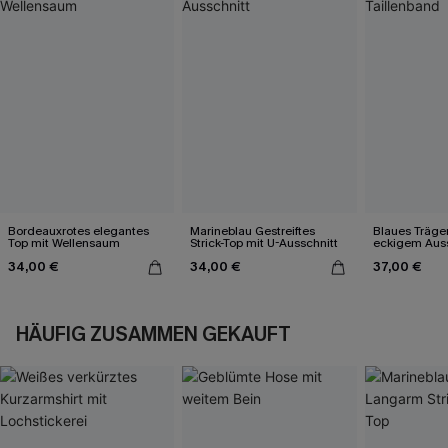
Bordeauxrotes elegantes
Marineblau Gestreiftes
Blaues Träger
Top mit Wellensaum
Strick-Top mit U-Ausschnitt
eckigem Auss
Taillenband
34,00 €
34,00 €
37,00 €
HÄUFIG ZUSAMMEN GEKAUFT