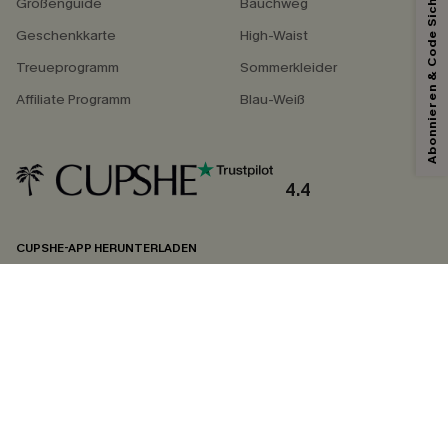
Abonnieren & Code Sichern
Größenguide
Bauchweg
Geschenkkarte
High-Waist
Treueprogramm
Sommerkleider
Affiliate Programm
Blau-Weiß
4.4
CUPSHE-APP HERUNTERLADEN
FOLGEN SIE UNS AUF