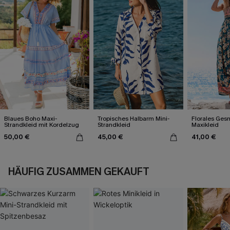
Blaues Boho Maxi-
Tropisches Halbarm Mini-
Florales Ges
Strandkleid mit Kordelzug
Strandkleid
Maxikleid
50,00 €
45,00 €
41,00 €
HÄUFIG ZUSAMMEN GEKAUFT