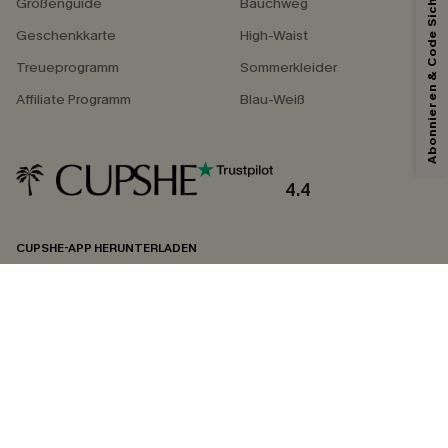
Abonnieren & Code Sichern
Größenguide
Bauchweg
Geschenkkarte
High-Waist
Treueprogramm
Sommerkleider
Affiliate Programm
Blau-Weiß
4.4
CUPSHE-APP HERUNTERLADEN
FOLGEN SIE UNS AUF