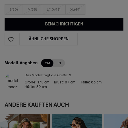
S(36)
M(38)
L(40/42)
XL(44)
BENACHRICHTIGEN
ÄHNLICHE SHOPPEN
Modell-Angaben
CM
IN
Das Model trägt die Größe:
S
Größe:
173 cm
Brust:
87 cm
Taille:
66 cm
Hüfte:
82 cm
ANDERE KAUFTEN AUCH