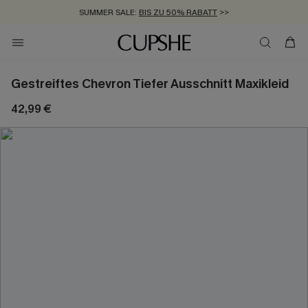
SUMMER SALE:
BIS ZU 50% RABATT
>>
ZUM NEWSLETTER:
KOSTENLOSER VERSAND AB 89 €
BIS ZU -20% EXTRA ERHALTEN
>>
>>
Gestreiftes Chevron Tiefer Ausschnitt Maxikleid
42,99 €