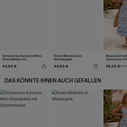
Schwarzes Kurzarm Mini-
Rotes Minikleid in
Blaues Ärmel
Strandkleid mit
Wickeloptik
Verziertes V-
Spitzenbesaz
Midi-Trägerkl
43,00 €
49,00 €
38,00 €
47,
DAS KÖNNTE IHNEN AUCH GEFALLEN