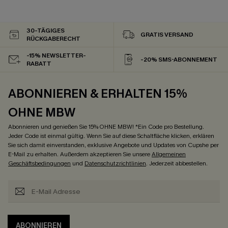
30-TÄGIGES
GRATIS VERSAND
RÜCKGABERECHT
-15% NEWSLETTER-
-20% SMS-ABONNEMENT
RABATT
ABONNIEREN & ERHALTEN 15%
OHNE MBW
Abonnieren und genießen Sie 15% OHNE MBW! *Ein Code pro Bestellung.
Jeder Code ist einmal gültig. Wenn Sie auf diese Schaltfläche klicken, erklären
Sie sich damit einverstanden, exklusive Angebote und Updates von Cupshe per
E-Mail zu erhalten. Außerdem akzeptieren Sie unsere
Allgemeinen
Geschäftsbedingungen
und
Datenschutzrichtlinien
. Jederzeit abbestellen.
ABONNIEREN