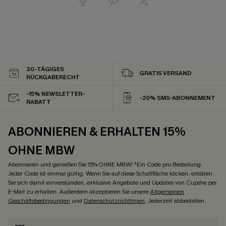
30-TÄGIGES
GRATIS VERSAND
RÜCKGABERECHT
-15% NEWSLETTER-
-20% SMS-ABONNEMENT
RABATT
ABONNIEREN & ERHALTEN 15%
OHNE MBW
Abonnieren und genießen Sie 15% OHNE MBW! *Ein Code pro Bestellung.
Jeder Code ist einmal gültig. Wenn Sie auf diese Schaltfläche klicken, erklären
Sie sich damit einverstanden, exklusive Angebote und Updates von Cupshe per
E-Mail zu erhalten. Außerdem akzeptieren Sie unsere
Allgemeinen
Geschäftsbedingungen
und
Datenschutzrichtlinien
. Jederzeit abbestellen.