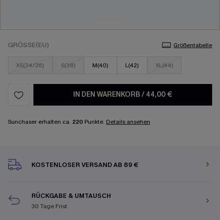
GRÖSSE(EU)
Größentabelle
XS(34/36)
S(38)
M(40)
L(42)
XL(44)
IN DEN WARENKORB
/
44,00 €
Sunchaser erhalten ca.
220
Punkte.
Details ansehen
KOSTENLOSER VERSAND AB 89 €
RÜCKGABE & UMTAUSCH
30 Tage Frist