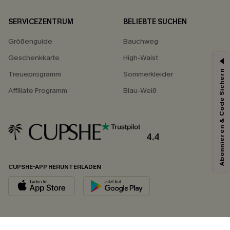
SERVICEZENTRUM
BELIEBTE SUCHEN
Größenguide
Bauchweg
Geschenkkarte
High-Waist
Abonnieren & Code Sichern
Treueprogramm
Sommerkleider
Affiliate Programm
Blau-Weiß
4.4
CUPSHE-APP HERUNTERLADEN
FOLGEN SIE UNS AUF