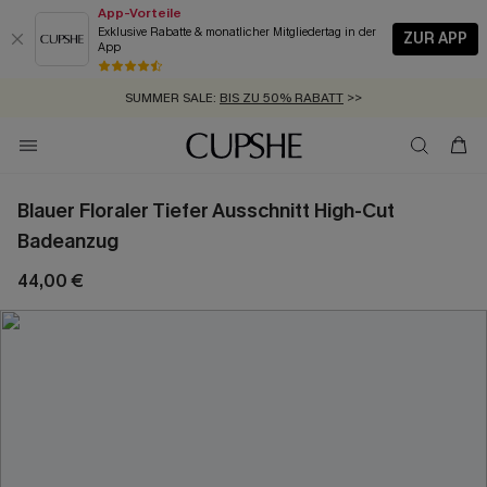
App-Vorteile
Exklusive Rabatte & monatlicher Mitgliedertag in der
ZUR APP
App
GRATIS MASSBAND MIT JEDEM SCHNELLVERSAND-ARTIKEL >>
SUMMER SALE:
BIS ZU 50% RABATT
>>
ZUM NEWSLETTER:
KOSTENLOSER VERSAND AB 89 €
BIS ZU -20% EXTRA ERHALTEN
>>
>>
Blauer Floraler Tiefer Ausschnitt High-Cut
Badeanzug
44,00 €