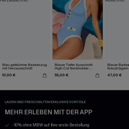
Blau geblümter Badeanzug
Blauer Tiefer Ausschnitt
Blauer Bade
mit Herzausschnitt
High-Cut Neckholder-
Kreuzträgern
Badeanzug
Ausschnitt
51,00 €
55,00 €
47,00 €
LADEN UND FREISCHALTEN EXKLUSIVE VORTEILE
MEHR ERLEBEN MIT DER APP
-10% ohne MBW auf Ihre erste Bestellung