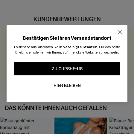
KUNDENBEWERTUNGEN
Bestätigen Sie Ihren Versandstandort
0.0
Es sieht so aus, als wären Sie in
Vereinigte Staaten
.
Für das beste
Erlebnis empfehlen wir Ihnen, auf Ihre lokale Website zu wechseln.
Seien Sie der Erste, der bewertet
300 Punkte für Ihre Bewertung!
ZU CUPSHE-US
BEWERTEN
HIER BLEIBEN
DAS KÖNNTE IHNEN AUCH GEFALLEN