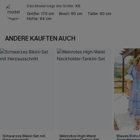
Das Model trägt die Größe:
XS
Größe:
170 cm
Brust:
80 cm
Taille:
60 cm
Hüfte:
94 cm
ANDERE KAUFTEN AUCH
Schwarzes Bikini-Set mit
Weinrotes High-Waist
Blaues Boho 
Herzausschnitt
Neckholder-Tankini-Set
Strandkleid 